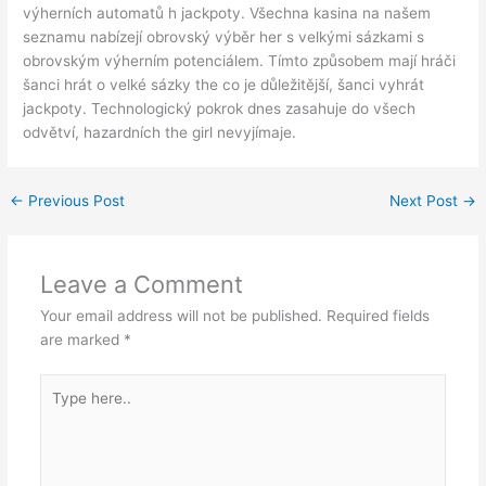
výherních automatů h jackpoty. Všechna kasina na našem
seznamu nabízejí obrovský výběr her s velkými sázkami s
obrovským výherním potenciálem. Tímto způsobem mají hráči
šanci hrát o velké sázky the co je důležitější, šanci vyhrát
jackpoty. Technologický pokrok dnes zasahuje do všech
odvětví, hazardních the girl nevyjímaje.
←
Previous Post
Next Post
→
Leave a Comment
Your email address will not be published.
Required fields
are marked
*
Type
here..