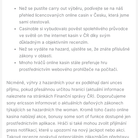
Než se pustíte carry out výběru, podívejte se na náš
přehled licencovaných online casin v Česku, která jsme
sami otestovali.
Casinoble si vybudovalo pověst spolehlivého průvodce
ve světě on the internet kasin v ČR díky svým
důkladným a objektivním recenzím.
Než se vydáte na hazard, ujistěte se, že znáte příslušné
zákony v oblasti.
Mnoho hráčů online kasin stále preferuje hru
prostřednictvím webového prohlížeče na počítači.
Nicméně, výhry z hazardních your ex podléhají dani unces
příjmu, pokud přesáhnou určitou hranici (aktuální informace
naleznete na stránkách Finanční správy ČR). Doporučujeme
sony ericsson informovat o aktuálních daňových zákonech
týkajících se hazardních the woman. Kromě toho často online
kasina nabízejí akce, bonusy some sort of funkce dostupné jen
prostřednictvím aplikace. Hráči si také mohou zvolit přijímání
press notifikací, které u upozorní na nový jackpot nebo akci.
Takové recenze poskytují potenciálním zákazníkům představu