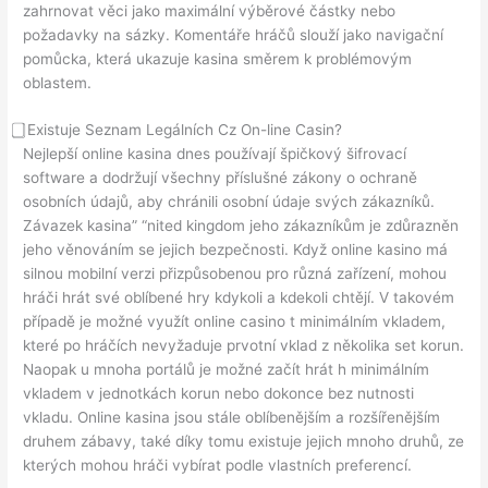
zahrnovat věci jako maximální výběrové částky nebo
požadavky na sázky. Komentáře hráčů slouží jako navigační
pomůcka, která ukazuje kasina směrem k problémovým
oblastem.
⃣ Existuje Seznam Legálních Cz On-line Casin?
Nejlepší online kasina dnes používají špičkový šifrovací
software a dodržují všechny příslušné zákony o ochraně
osobních údajů, aby chránili osobní údaje svých zákazníků.
Závazek kasina” “nited kingdom jeho zákazníkům je zdůrazněn
jeho věnováním se jejich bezpečnosti. Když online kasino má
silnou mobilní verzi přizpůsobenou pro různá zařízení, mohou
hráči hrát své oblíbené hry kdykoli a kdekoli chtějí. V takovém
případě je možné využít оnlіnе cаsіnо t mіnіmálním vklаdеm,
které po hráčích nevyžaduje prvotní vklad z několika set korun.
Naopak u mnoha portálů je možné začít hrát h minimálním
vkladem v jednotkách korun nebo dokonce bez nutnosti
vkladu. Online kasina jsou stále oblíbenějším a rozšířenějším
druhem zábavy, také díky tomu existuje jejich mnoho druhů, ze
kterých mohou hráči vybírat podle vlastních preferencí.