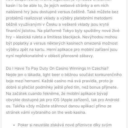
kasin i to be able to, že jejich webové stránky a em nich
nabízené hry jsou dostupné versus češtině. Také můžete bez
problémů realizovat vklady a výběry platebními metodami
běžně využívanými v Česku a veškeré vklady jsou kryté
finanční jistotou. Na platformě Tokyo byly spuštěny nové živé
hry – klasická ruleta a limitless blackjack. Nevýhodou mohou
být poplatky a versus některých kasinech omezená možnost
výběru zpět na kartu. Herní aplikace pro mobilní zařízení jsou
nyní nepřekonatelné v oblasti přenosné zábavy.
Do I Have To Pay Duty On Casino Winnings In Czechia?
Nejde jen o lákadla, light beer o běžnou součást konkurenčního
boje mezi hernami. Každé casino má svá pravidla, proto je
dobré si přečíst podmínky ještě před tím, než bonus přijmete.
Na začátek cuando řekněme, že mobilní aplikace bývají
obvykle dostupné jak pro iOS (Apple zařízení), tak pro Android
os. Takřka vždy můžete stáhnout danou aplikaci přímo ze
stránek vámi vybraného on the web kasina.
Poker si neustále získává nové příznivce díky svým