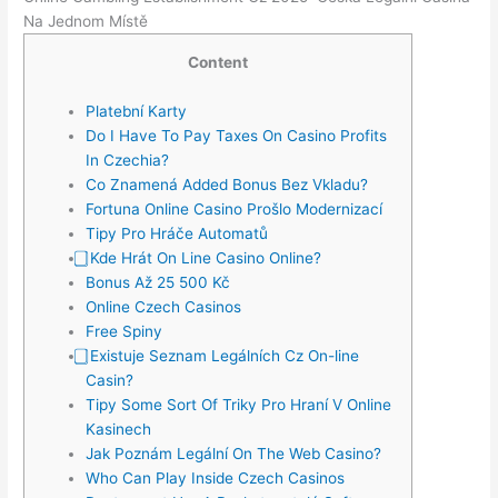
Na Jednom Místě
Content
Platební Karty
Do I Have To Pay Taxes On Casino Profits
In Czechia?
Co Znamená Added Bonus Bez Vkladu?
Fortuna Online Casino Prošlo Modernizací
Tipy Pro Hráče Automatů
⃣ Kde Hrát On Line Casino Online?
Bonus Až 25 500 Kč
Online Czech Casinos
Free Spiny
⃣ Existuje Seznam Legálních Cz On-line
Casin?
Tipy Some Sort Of Triky Pro Hraní V Online
Kasinech
Jak Poznám Legální On The Web Casino?
Who Can Play Inside Czech Casinos