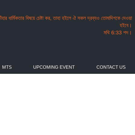
তাঁহার ধার্মিকতার বিষয়ে চেষ্টা কর, তাহা হইলে ঐ সকল দ্রব্যও তোমাদিগকে দেওয়া
হইবে।
মথি 6:33 পদ।
MTS
UPCOMING EVENT
CONTACT US