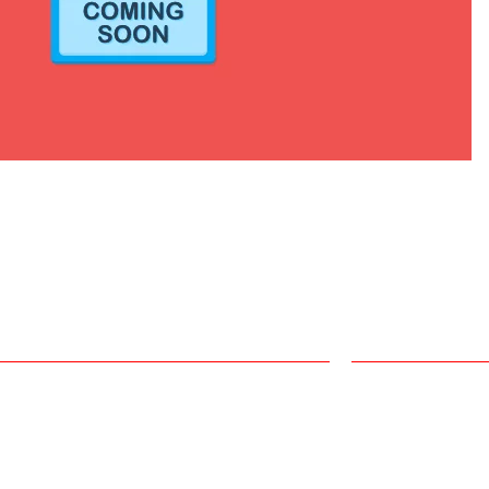
ct Us
Facebook p
r Road, Mirpur Dhaka-1216,Bangladesh
 2-900-9671
@bangladeshmethodistchurch.org