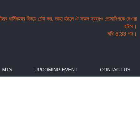
তাঁহার ধার্মিকতার বিষয়ে চেষ্টা কর, তাহা হইলে ঐ সকল দ্রব্যও তোমাদিগকে দেওয়া
হইবে।
মথি 6:33 পদ।
MTS
UPCOMING EVENT
CONTACT US