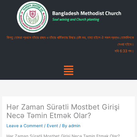
Skip
to
content
কিন্তু তোমরা প্রথমে তাঁহার রাজ্য ও তাঁহার ধার্মিকতার বিষয়ে চেষ্টা কর, তাহা হইলে ঐ সকল দ্রব্যও তোমাদিগকে
দেওয়া হইবে।
মথি 6:33 পদ।
Menu
Hər Zaman Sürətli Mostbet Girişi
Necə Təmin Etmək Olar?
Leave a Comment
/
Event
/ By
admin
Hər Zaman Sürətli Mostbet Girişi Necə Təmin Etmək Olar?