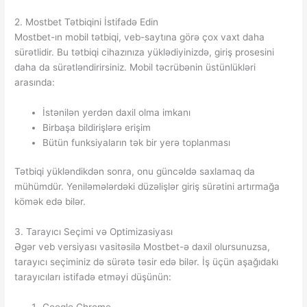
2. Mostbet Tətbiqini İstifadə Edin
Mostbet-ın mobil tətbiqi, veb-saytına görə çox vaxt daha
sürətlidir. Bu tətbiqi cihazınıza yüklədiyinizdə, giriş prosesini
daha da sürətləndirirsiniz. Mobil təcrübənin üstünlükləri
arasında:
İstənilən yerdən daxil olma imkanı
Birbaşa bildirişlərə erişim
Bütün funksiyaların tək bir yerə toplanması
Tətbiqi yükləndikdən sonra, onu güncəldə saxlamaq da
mühümdür. Yeniləmələrdəki düzəlişlər giriş sürətini artırmağa
kömək edə bilər.
3. Tarayıcı Seçimi və Optimizasiyası
Əgər veb versiyası vasitəsilə Mostbet-ə daxil olursunuzsa,
tarayıcı seçiminiz də sürətə təsir edə bilər. İş üçün aşağıdakı
tarayıcıları istifadə etməyi düşünün:
Google Chrome