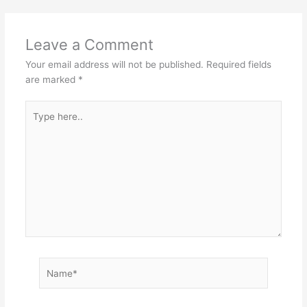
Leave a Comment
Your email address will not be published.
Required fields
are marked
*
Type
here..
Name*