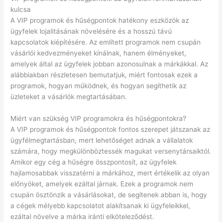
kulcsa
A VIP programok és hűségpontok hatékony eszközök az
ügyfelek lojalitásának növelésére és a hosszú távú
kapcsolatok kiépítésére. Az említett programok nem csupán
vásárlói kedvezményeket kínálnak, hanem élményeket,
amelyek által az ügyfelek jobban azonosulnak a márkákkal. Az
alábbiakban részletesen bemutatjuk, miért fontosak ezek a
programok, hogyan működnek, és hogyan segíthetik az
üzleteket a vásárlók megtartásában.
Miért van szükség VIP programokra és hűségpontokra?
A VIP programok és hűségpontok fontos szerepet játszanak az
ügyfélmegtartásban, mert lehetőséget adnak a vállalatok
számára, hogy megkülönböztessék magukat versenytársaiktól.
Amikor egy cég a hűségre összpontosít, az ügyfelek
hajlamosabbak visszatérni a márkához, mert értékelik az olyan
előnyöket, amelyek ezáltal járnak. Ezek a programok nem
csupán ösztönzik a vásárlásokat, de segítenek abban is, hogy
a cégek mélyebb kapcsolatot alakítsanak ki ügyfeleikkel,
ezáltal növelve a márka iránti elköteleződést.