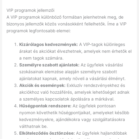
VIP programok jellemzői
A VIP programok különböző formában jelenhetnek meg, de
bizonyos jellemzők közös vonásokként fellelhetők. Íme a VIP
programok legfontosabb elemei:
Kizárólagos kedvezmények:
A VIP-tagok különleges
árakat és akciókat élvezhetnek, amelyek nem érhetők el
a nem tagok számára.
Személyre szabott ajánlatok:
Az ügyfelek vásárlási
szokásainak elemzése alapján személyre szabott
ajánlatokat kapnak, amely növeli a vásárlási élményt.
Akciók és események:
Exkluzív rendezvényekhez és
akciókhoz való hozzáférés, amelyek lehetőséget adnak
a személyes kapcsolatok ápolására a márkával.
Hűségpontok rendszere:
Az ügyfelek pontosan
nyomon követhetik hűségpontjaikat, amelyeket később
kedvezményekre, ajándékokra vagy szolgáltatásokra
válthatnak be.
Elköteleződés ösztönzése:
Az ügyfelek hajlandóbbak