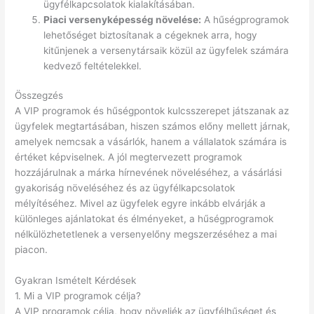
ügyfélkapcsolatok kialakításában.
Piaci versenyképesség növelése:
A hűségprogramok
lehetőséget biztosítanak a cégeknek arra, hogy
kitűnjenek a versenytársaik közül az ügyfelek számára
kedvező feltételekkel.
Összegzés
A VIP programok és hűségpontok kulcsszerepet játszanak az
ügyfelek megtartásában, hiszen számos előny mellett járnak,
amelyek nemcsak a vásárlók, hanem a vállalatok számára is
értéket képviselnek. A jól megtervezett programok
hozzájárulnak a márka hírnevének növeléséhez, a vásárlási
gyakoriság növeléséhez és az ügyfélkapcsolatok
mélyítéséhez. Mivel az ügyfelek egyre inkább elvárják a
különleges ajánlatokat és élményeket, a hűségprogramok
nélkülözhetetlenek a versenyelőny megszerzéséhez a mai
piacon.
Gyakran Ismételt Kérdések
1. Mi a VIP programok célja?
A VIP programok célja, hogy növeljék az ügyfélhűséget és