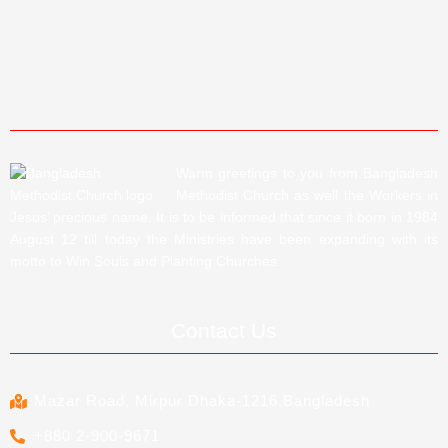
Warm greetings to you from Bangladesh
Methodist Church as well the Workers in
Jesus’ precious name. It is to be informed that since it born in 1984
August 12 till today the Ministries have been expanding with its
motto to Win Souls and Planting Churches.
Contact Us
Mazar Road, Mirpur Dhaka-1216,Bangladesh
+880 2-900-9671