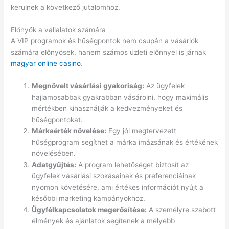
kerülnek a következő jutalomhoz.
Előnyök a vállalatok számára
A VIP programok és hűségpontok nem csupán a vásárlók
számára előnyösek, hanem számos üzleti előnnyel is járnak
magyar online casino
.
Megnövelt vásárlási gyakoriság:
Az ügyfelek
hajlamosabbak gyakrabban vásárolni, hogy maximális
mértékben kihasználják a kedvezményeket és
hűségpontokat.
Márkaérték növelése:
Egy jól megtervezett
hűségprogram segíthet a márka imázsának és értékének
növelésében.
Adatgyűjtés:
A program lehetőséget biztosít az
ügyfelek vásárlási szokásainak és preferenciáinak
nyomon követésére, ami értékes információt nyújt a
későbbi marketing kampányokhoz.
Ügyfélkapcsolatok megerősítése:
A személyre szabott
élmények és ajánlatok segítenek a mélyebb