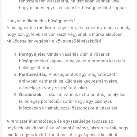
rendszeresen visszatérni, ha tisztában vannak vele,
hogy minden egyes vásárlásért hűségpontokat kapnak.
Hogyan működnek a hűségpontok?
A hűségpontok rendszere egyszerű, de hatékony módja annak,
hogy az ügyfelek aktívan részt vegyenek a márka életében.
Működése lényegében a következő lépésekből áll:
Pontgyűjtés:
Minden vásárlás után a vásárlók
hűségpontokat kapnak, amelyeket a program keretein
belül gyűjthetnek.
Pontbeváltás:
A hűségpontok egy meghatározott
arányban válthatók be különféle kedvezményekre,
ajándékokra vagy szolgáltatásokra.
Ösztönzők:
Tipikusan vannak extra pontok, amelyeket
különleges promóciók során vagy egy bizonyos
időszakban kínálnak, ezzel ösztönözve a vásárlást.
A rendszer átláthatósága és egyszerűsége fokozza az
ügyfelek aktivitását és a vásárlói élményt, hiszen tudják, hogy
minden egyes költött forint mellett egy lépéssel közelebb