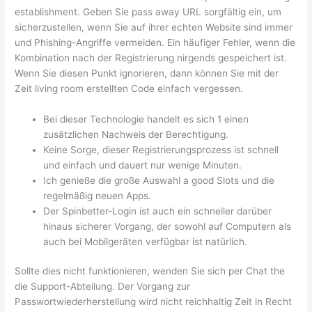
establishment. Geben Sie pass away URL sorgfältig ein, um
sicherzustellen, wenn Sie auf ihrer echten Website sind immer
und Phishing-Angriffe vermeiden. Ein häufiger Fehler, wenn die
Kombination nach der Registrierung nirgends gespeichert ist.
Wenn Sie diesen Punkt ignorieren, dann können Sie mit der
Zeit living room erstellten Code einfach vergessen.
Bei dieser Technologie handelt es sich 1 einen
zusätzlichen Nachweis der Berechtigung.
Keine Sorge, dieser Registrierungsprozess ist schnell
und einfach und dauert nur wenige Minuten.
Ich genieße die große Auswahl a good Slots und die
regelmäßig neuen Apps.
Der Spinbetter-Login ist auch ein schneller darüber
hinaus sicherer Vorgang, der sowohl auf Computern als
auch bei Mobilgeräten verfügbar ist natürlich.
Sollte dies nicht funktionieren, wenden Sie sich per Chat the
die Support-Abteilung. Der Vorgang zur
Passwortwiederherstellung wird nicht reichhaltig Zeit in Recht