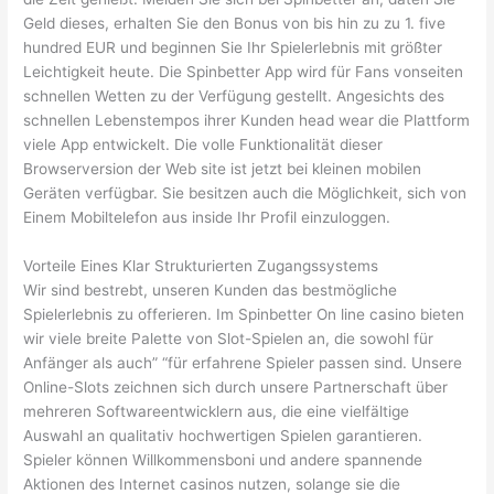
Geld dieses, erhalten Sie den Bonus von bis hin zu zu 1. five
hundred EUR und beginnen Sie Ihr Spielerlebnis mit größter
Leichtigkeit heute. Die Spinbetter App wird für Fans vonseiten
schnellen Wetten zu der Verfügung gestellt. Angesichts des
schnellen Lebenstempos ihrer Kunden head wear die Plattform
viele App entwickelt. Die volle Funktionalität dieser
Browserversion der Web site ist jetzt bei kleinen mobilen
Geräten verfügbar. Sie besitzen auch die Möglichkeit, sich von
Einem Mobiltelefon aus inside Ihr Profil einzuloggen.
Vorteile Eines Klar Strukturierten Zugangssystems
Wir sind bestrebt, unseren Kunden das bestmögliche
Spielerlebnis zu offerieren. Im Spinbetter On line casino bieten
wir viele breite Palette von Slot-Spielen an, die sowohl für
Anfänger als auch” “für erfahrene Spieler passen sind. Unsere
Online-Slots zeichnen sich durch unsere Partnerschaft über
mehreren Softwareentwicklern aus, die eine vielfältige
Auswahl an qualitativ hochwertigen Spielen garantieren.
Spieler können Willkommensboni und andere spannende
Aktionen des Internet casinos nutzen, solange sie die