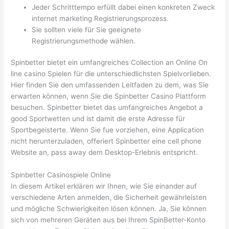
Jeder Schritttempo erfüllt dabei einen konkreten Zweck
internet marketing Registrierungsprozess.
Sie sollten viele für Sie geeignete
Registrierungsmethode wählen.
Spinbetter bietet ein umfangreiches Collection an Online On
line casino Spielen für die unterschiedlichsten Spielvorlieben.
Hier finden Sie den umfassenden Leitfaden zu dem, was Sie
erwarten können, wenn Sie die Spinbetter Casino Plattform
besuchen. Spinbetter bietet das umfangreiches Angebot a
good Sportwetten und ist damit die erste Adresse für
Sportbegeisterte. Wenn Sie fue vorziehen, eine Application
nicht herunterzuladen, offeriert Spinbetter eine cell phone
Website an, pass away dem Desktop-Erlebnis entspricht.
Spinbetter Casinospiele Online
In diesem Artikel erklären wir Ihnen, wie Sie einander auf
verschiedene Arten anmelden, die Sicherheit gewährleisten
und mögliche Schwierigkeiten lösen können. Ja, Sie können
sich von mehreren Geräten aus bei Ihrem SpinBetter-Konto