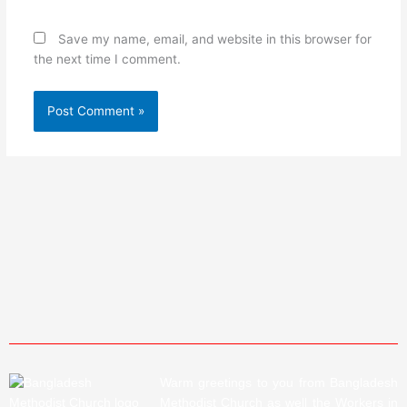
Save my name, email, and website in this browser for
the next time I comment.
Warm greetings to you from Bangladesh
Methodist Church as well the Workers in