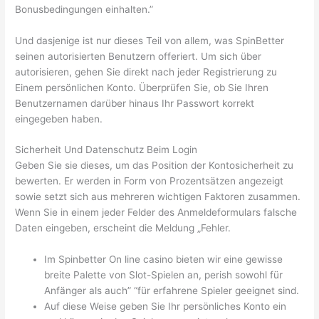
Bonusbedingungen einhalten.”
Und dasjenige ist nur dieses Teil von allem, was SpinBetter
seinen autorisierten Benutzern offeriert. Um sich über
autorisieren, gehen Sie direkt nach jeder Registrierung zu
Einem persönlichen Konto. Überprüfen Sie, ob Sie Ihren
Benutzernamen darüber hinaus Ihr Passwort korrekt
eingegeben haben.
Sicherheit Und Datenschutz Beim Login
Geben Sie sie dieses, um das Position der Kontosicherheit zu
bewerten. Er werden in Form von Prozentsätzen angezeigt
sowie setzt sich aus mehreren wichtigen Faktoren zusammen.
Wenn Sie in einem jeder Felder des Anmeldeformulars falsche
Daten eingeben, erscheint die Meldung „Fehler.
Im Spinbetter On line casino bieten wir eine gewisse
breite Palette von Slot-Spielen an, perish sowohl für
Anfänger als auch” “für erfahrene Spieler geeignet sind.
Auf diese Weise geben Sie Ihr persönliches Konto ein