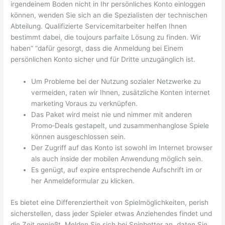
irgendeinem Boden nicht in Ihr persönliches Konto einloggen
können, wenden Sie sich an die Spezialisten der technischen
Abteilung. Qualifizierte Servicemitarbeiter helfen Ihnen
bestimmt dabei, die toujours parfaite Lösung zu finden. Wir
haben” “dafür gesorgt, dass die Anmeldung bei Einem
persönlichen Konto sicher und für Dritte unzugänglich ist.
Um Probleme bei der Nutzung sozialer Netzwerke zu
vermeiden, raten wir Ihnen, zusätzliche Konten internet
marketing Voraus zu verknüpfen.
Das Paket wird meist nie und nimmer mit anderen
Promo‑Deals gestapelt, und zusammenhanglose Spiele
können ausgeschlossen sein.
Der Zugriff auf das Konto ist sowohl im Internet browser
als auch inside der mobilen Anwendung möglich sein.
Es genügt, auf expire entsprechende Aufschrift im or
her Anmeldeformular zu klicken.
Es bietet eine Differenziertheit von Spielmöglichkeiten, perish
sicherstellen, dass jeder Spieler etwas Anziehendes findet und
die Zeit genießt. Melden Sie sich bei Spinbetter an, daten Sie