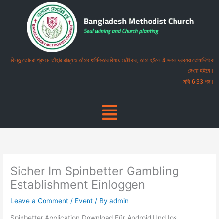
Skip
to
content
কিন্তু তোমরা প্রথমে তাঁহার রাজ্য ও তাঁহার ধার্মিকতার বিষয়ে চেষ্টা কর, তাহা হইলে ঐ সকল দ্রব্যও তোমাদিগকে
দেওয়া হইবে।
মথি 6:33 পদ।
Menu
Sicher Im Spinbetter Gambling
Establishment Einloggen
Leave a Comment
/
Event
/ By
admin
Spinbetter Application Download Für Android Und Ios