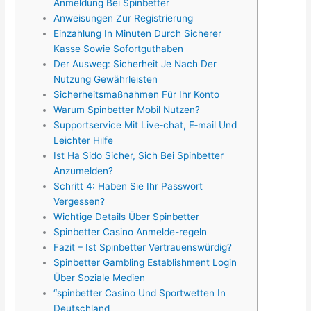
Anmeldung Bei Spinbetter
Anweisungen Zur Registrierung
Einzahlung In Minuten Durch Sicherer
Kasse Sowie Sofortguthaben
Der Ausweg: Sicherheit Je Nach Der
Nutzung Gewährleisten
Sicherheitsmaßnahmen Für Ihr Konto
Warum Spinbetter Mobil Nutzen?
Supportservice Mit Live‑chat, E‑mail Und
Leichter Hilfe
Ist Ha Sido Sicher, Sich Bei Spinbetter
Anzumelden?
Schritt 4: Haben Sie Ihr Passwort
Vergessen?
Wichtige Details Über Spinbetter
Spinbetter Casino Anmelde-regeln
Fazit – Ist Spinbetter Vertrauenswürdig?
Spinbetter Gambling Establishment Login
Über Soziale Medien
“spinbetter Casino Und Sportwetten In
Deutschland