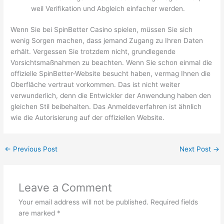
weil Verifikation und Abgleich einfacher werden.
Wenn Sie bei SpinBetter Casino spielen, müssen Sie sich
wenig Sorgen machen, dass jemand Zugang zu Ihren Daten
erhält. Vergessen Sie trotzdem nicht, grundlegende
Vorsichtsmaßnahmen zu beachten. Wenn Sie schon einmal die
offizielle SpinBetter-Website besucht haben, vermag Ihnen die
Oberfläche vertraut vorkommen. Das ist nicht weiter
verwunderlich, denn die Entwickler der Anwendung haben den
gleichen Stil beibehalten. Das Anmeldeverfahren ist ähnlich
wie die Autorisierung auf der offiziellen Website.
←
Previous Post
Next Post
→
Leave a Comment
Your email address will not be published.
Required fields
are marked
*