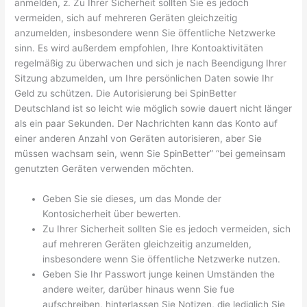
anmelden, z. Zu Ihrer Sicherheit sollten Sie es jedoch
vermeiden, sich auf mehreren Geräten gleichzeitig
anzumelden, insbesondere wenn Sie öffentliche Netzwerke
sinn. Es wird außerdem empfohlen, Ihre Kontoaktivitäten
regelmäßig zu überwachen und sich je nach Beendigung Ihrer
Sitzung abzumelden, um Ihre persönlichen Daten sowie Ihr
Geld zu schützen. Die Autorisierung bei SpinBetter
Deutschland ist so leicht wie möglich sowie dauert nicht länger
als ein paar Sekunden. Der Nachrichten kann das Konto auf
einer anderen Anzahl von Geräten autorisieren, aber Sie
müssen wachsam sein, wenn Sie SpinBetter” “bei gemeinsam
genutzten Geräten verwenden möchten.
Geben Sie sie dieses, um das Monde der
Kontosicherheit über bewerten.
Zu Ihrer Sicherheit sollten Sie es jedoch vermeiden, sich
auf mehreren Geräten gleichzeitig anzumelden,
insbesondere wenn Sie öffentliche Netzwerke nutzen.
Geben Sie Ihr Passwort junge keinen Umständen the
andere weiter, darüber hinaus wenn Sie fue
aufschreiben, hinterlassen Sie Notizen, die lediglich Sie