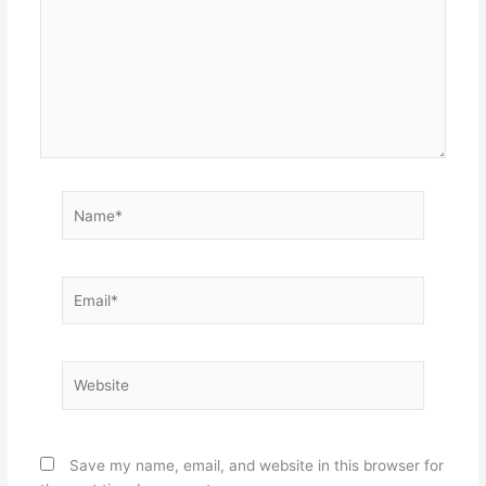
Name*
Email*
Website
Save my name, email, and website in this browser for