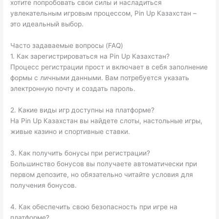
хотите попробовать свои силы и насладиться
увлекательным игровым процессом, Pin Up Казахстан –
это идеальный выбор.
Часто задаваемые вопросы (FAQ)
1. Как зарегистрироваться на Pin Up Казахстан?
Процесс регистрации прост и включает в себя заполнение
формы с личными данными. Вам потребуется указать
электронную почту и создать пароль.
2. Какие виды игр доступны на платформе?
На Pin Up Казахстан вы найдете слоты, настольные игры,
живые казино и спортивные ставки.
3. Как получить бонусы при регистрации?
Большинство бонусов вы получаете автоматически при
первом депозите, но обязательно читайте условия для
получения бонусов.
4. Как обеспечить свою безопасность при игре на
платформе?