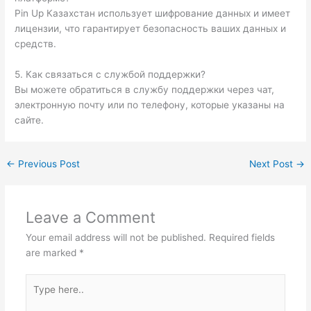
Pin Up Казахстан использует шифрование данных и имеет
лицензии, что гарантирует безопасность ваших данных и
средств.
5. Как связаться с службой поддержки?
Вы можете обратиться в службу поддержки через чат,
электронную почту или по телефону, которые указаны на
сайте.
←
Previous Post
Next Post
→
Leave a Comment
Your email address will not be published.
Required fields
are marked
*
Type
here..