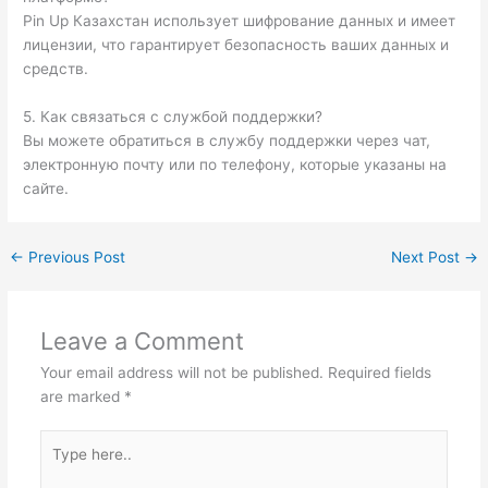
Pin Up Казахстан использует шифрование данных и имеет
лицензии, что гарантирует безопасность ваших данных и
средств.
5. Как связаться с службой поддержки?
Вы можете обратиться в службу поддержки через чат,
электронную почту или по телефону, которые указаны на
сайте.
←
Previous Post
Next Post
→
Leave a Comment
Your email address will not be published.
Required fields
are marked
*
Type
here..