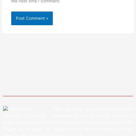
the next time I comment.
Warm greetings to you from Bangladesh
Methodist Church as well the Workers in
Jesus’ precious name. It is to be informed that since it born in 1984
August 12 till today the Ministries have been expanding with its
motto to Win Souls and Planting Churches.