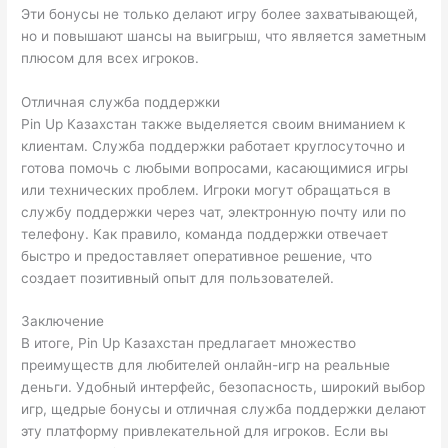
Эти бонусы не только делают игру более захватывающей,
но и повышают шансы на выигрыш, что является заметным
плюсом для всех игроков.
Отличная служба поддержки
Pin Up Казахстан также выделяется своим вниманием к
клиентам. Служба поддержки работает круглосуточно и
готова помочь с любыми вопросами, касающимися игры
или технических проблем. Игроки могут обращаться в
службу поддержки через чат, электронную почту или по
телефону. Как правило, команда поддержки отвечает
быстро и предоставляет оперативное решение, что
создает позитивный опыт для пользователей.
Заключение
В итоге, Pin Up Казахстан предлагает множество
преимуществ для любителей онлайн-игр на реальные
деньги. Удобный интерфейс, безопасность, широкий выбор
игр, щедрые бонусы и отличная служба поддержки делают
эту платформу привлекательной для игроков. Если вы