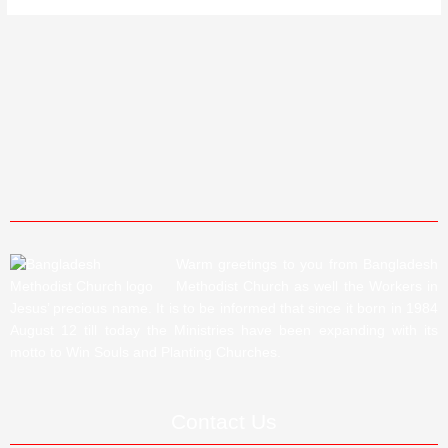
Warm greetings to you from Bangladesh
Methodist Church as well the Workers in
Jesus’ precious name. It is to be informed that since it born in 1984
August 12 till today the Ministries have been expanding with its
motto to Win Souls and Planting Churches.
Contact Us