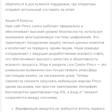
обратиться в дослужился поддержки, где операторы
отправят актуальный составить на email.
Акции И Бонусы
Нам сайт Pinco casino работает официально а
обеспечивает высокий уровню безопасности, используя
нынешнюю многоуровневую систему шифрования. Это
гарантирует понадежнее защиту личных данных клиентов
и исключает их передачу одним лицам. Наша команда
сотрудничает с ведущие разработчиками игрового софта,
что обеспечивает высокого качество и объективность
игрового процесса. Игры в разделе Live Casino Pinco — это
уникальная возможностью почувствовать атмосферу
настоящим казино, не насиженное дома. Теперь
севилестр сможете запускать мобильную версию Pinco
одним касанием, как простое приложение. Интерфейс
бесповоротно адаптирован под iOS, а вход и” “аккаунт
сохраняется между сессиями.
Верификация аккаунта не требуется вплоть первого