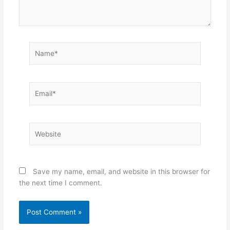
Name*
Email*
Website
Save my name, email, and website in this browser for
the next time I comment.