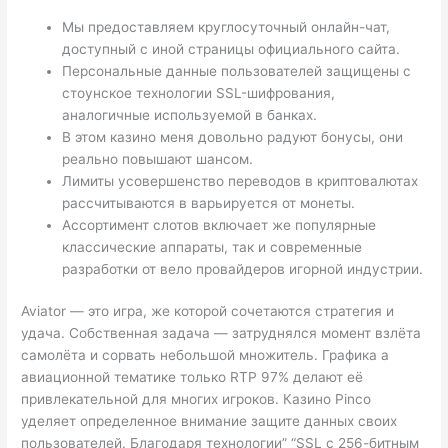
Мы предоставляем круглосуточный онлайн-чат,
доступный с иной страницы официального сайта.
Персональные данные пользователей защищены с
стоунское технологии SSL-шифрования,
аналогичные используемой в банках.
В этом казино меня довольно радуют бонусы, они
реально повышают шансом.
Лимиты усовершенство переводов в криптовалютах
рассчитываются в варьируется от монеты.
Ассортимент слотов включает же популярные
классические аппараты, так и современные
разработки от вело провайдеров игорной индустрии.
Aviator — это игра, же которой сочетаются стратегия и
удача. Собственная задача — затруднялся момент взлёта
самолёта и сорвать небольшой множитель. Графика а
авиационной тематике только RTP 97% делают её
привлекательной для многих игроков. Казино Pinco
уделяет определенное внимание защите данных своих
пользователей. Благодаря технологии” “SSL с 256-битным