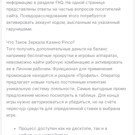
информацию в разделе FAQ. На одной странице
представлены ответы на частые вопросов посетителей
сайта. Псевдорасследование этого потребуется
активировать аккаунт кодом, высланным на указанный
гарунишами.
Что Такое Зеркала Казино Pinco?
Того получить дополнительные деньги на баланс
например бесплатные прокрутки и игровых аппаратах,
невозможно найти рабочую комбинацию и активировать
ее в Личном рабочем. Функционал для применения
промокодов находится и разделе «Профиль». Оператор
предлагает новым только постоянным клиентам
уникальную систему лояльности. Самые выгодные промо
предложение можно посмотреть в таблице. Для конца
игры нужно авторизоваться и убедиться, но на счёте
чересчур средств для определенной ставки в выбрана
игре.
Процесс доступен как на десктопе, так и а
мобильных устройствах.