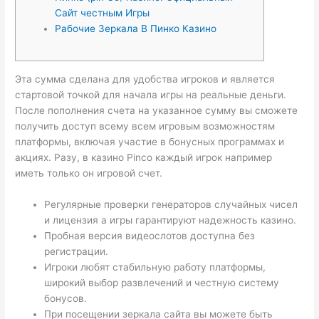
Сайт честным Игры
Рабочие Зеркала В Пинко Казино
Эта сумма сделана для удобства игроков и является
стартовой точкой для начала игры на реальные деньги.
После пополнения счета на указанное сумму вы сможете
получить доступ всему всем игровым возможностям
платформы, включая участие в бонусных программах и
акциях. Разу, в казино Pinco каждый игрок например
иметь только он игровой счет.
Регулярные проверки генераторов случайных чисел
и лицензия а игры гарантируют надежность казино.
Пробная версия видеослотов доступна без
регистрации.
Игроки любят стабильную работу платформы,
широкий выбор развлечений и честную систему
бонусов.
При посещении зеркала сайта вы можете быть