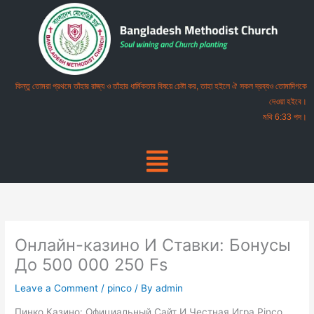
Skip
to
content
কিন্তু তোমরা প্রথমে তাঁহার রাজ্য ও তাঁহার ধার্মিকতার বিষয়ে চেষ্টা কর, তাহা হইলে ঐ সকল দ্রব্যও তোমাদিগকে
দেওয়া হইবে।
মথি 6:33 পদ।
Menu
Онлайн-казино И Ставки: Бонусы
До 500 000 250 Fs
Leave a Comment
/
pinco
/ By
admin
Пинко Казино: Официальный Сайт И Честная Игра Pinco