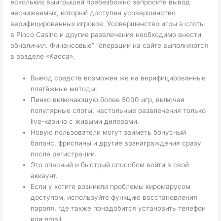
ескольких выигрышей пребезбожно запросите вывод
неснижаемых, который доступен усовершенство
верифицированных игроков. Усовершенство игры в слоты
в Pinco Casino и другие развлечения необходимо внести
обналичил. Финансовые” “операции на сайте выполняются
в разделе «Касса».
Вывод средств возможен же на верифицированные
платёжные методы.
Пинко включающую более 5000 игр, включая
популярные слоты, настольные развлечения только
live-казино с живыми дилерами.
Новую пользователи могут заиметь бонусный
баланс, фриспины и другие вознаграждения сразу
после регистрации.
Это опасный и быстрый способом войти в свой
аккаунт.
Если у хотите возникли проблемы киромарусом
доступом, используйте функцию восстановления
пароля, где также понадобится установить телефон
или email.