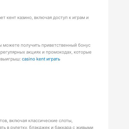
 кент казино, включая доступ к играм и
вы можете получить приветственный бонус
 регулярных акциях и промокодах, которые
а выигрыш:
casino kent играть
тов, включая классические слоты,
ть в рулетку, блэкджек и баккара с живыми