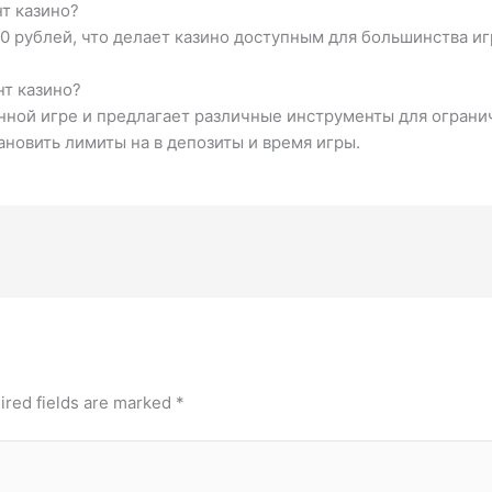
нт казино?
0 рублей, что делает казино доступным для большинства иг
нт казино?
енной игре и предлагает различные инструменты для ограни
ановить лимиты на в депозиты и время игры.
ired fields are marked
*