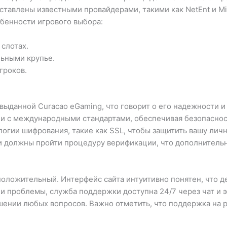
тавлены известными провайдерами, такими как NetEnt и Mi
обенности игрового выбора:
 слотах.
ьными крупье.
гроков.
выданной Curacao eGaming, что говорит о его надежности и
ии с международными стандартами, обеспечивая безопаснос
логии шифрования, такие как SSL, чтобы защитить вашу лич
 должны пройти процедуру верификации, что дополнительн
 положительный. Интерфейс сайта интуитивно понятен, что 
ли проблемы, служба поддержки доступна 24/7 через чат и
шении любых вопросов. Важно отметить, что поддержка на р