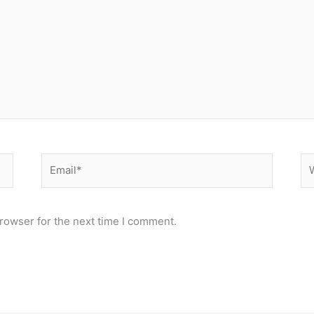
Email*
We
rowser for the next time I comment.