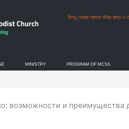
কিন্তু তোমরা প্রথমে তাঁহার রাজ্য ও 
SE
MINISTRY
PROGRAM OF MCSS
ло: возможности и преимущества 