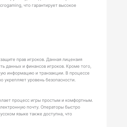
crogaming, что гарантирует высокое
 защите прав игроков. Данная лицензия
ть данных и финансов игроков. Кроме того,
ную информацию и транзакции. В процессе
о укрепляет уровень безопасности.
делает процесс игры простым и комфортным.
 электронную почту. Операторы быстро
усском языке также доступна, что