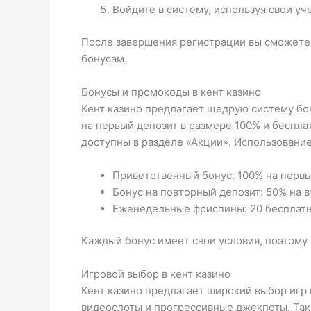
Войдите в систему, используя свои уч
После завершения регистрации вы сможете 
бонусам.
Бонусы и промокоды в кент казино
Кент казино предлагает щедрую систему бо
на первый депозит в размере 100% и беспла
доступны в разделе «Акции». Использован
Приветственный бонус: 100% на первы
Бонус на повторный депозит: 50% на в
Еженедельные фриспины: 20 бесплатн
Каждый бонус имеет свои условия, поэтому
Игровой выбор в кент казино
Кент казино предлагает широкий выбор игр 
видеослоты и прогрессивные джекпоты. Такж