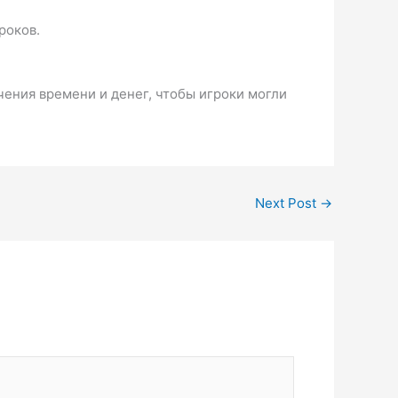
роков.
чения времени и денег, чтобы игроки могли
Next Post
→