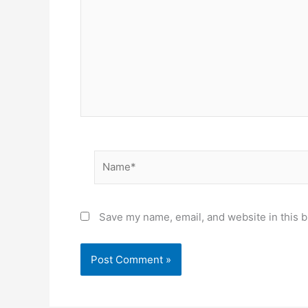
Name*
Save my name, email, and website in this b