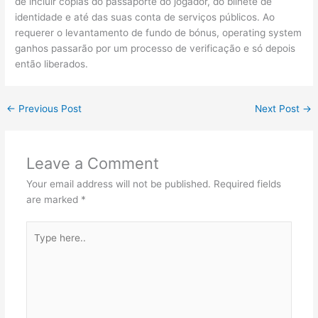
de incluir cópias do passaporte do jogador, do bilhete de
identidade e até das suas conta de serviços públicos. Ao
requerer o levantamento de fundo de bónus, operating system
ganhos passarão por um processo de verificação e só depois
então liberados.
←
Previous Post
Next Post
→
Leave a Comment
Your email address will not be published.
Required fields
are marked
*
Type
here..