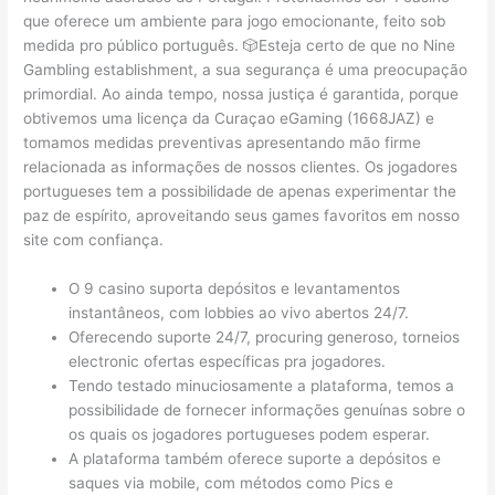
que oferece um ambiente para jogo emocionante, feito sob
medida pro público português. 🎲Esteja certo de que no Nine
Gambling establishment, a sua segurança é uma preocupação
primordial. Ao ainda tempo, nossa justiça é garantida, porque
obtivemos uma licença da Curaçao eGaming (1668JAZ) e
tomamos medidas preventivas apresentando mão firme
relacionada as informações de nossos clientes. Os jogadores
portugueses tem a possibilidade de apenas experimentar the
paz de espírito, aproveitando seus games favoritos em nosso
site com confiança.
O 9 casino suporta depósitos e levantamentos
instantâneos, com lobbies ao vivo abertos 24/7.
Oferecendo suporte 24/7, procuring generoso, torneios
electronic ofertas específicas pra jogadores.
Tendo testado minuciosamente a plataforma, temos a
possibilidade de fornecer informações genuínas sobre o
os quais os jogadores portugueses podem esperar.
A plataforma também oferece suporte a depósitos e
saques via mobile, com métodos como Pics e