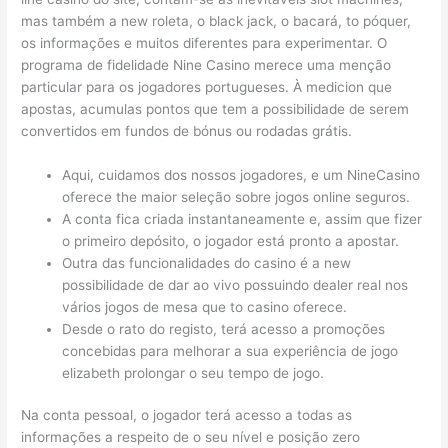
mas também a new roleta, o black jack, o bacará, to póquer,
os informações e muitos diferentes para experimentar. O
programa de fidelidade Nine Casino merece uma menção
particular para os jogadores portugueses. À medicion que
apostas, acumulas pontos que tem a possibilidade de serem
convertidos em fundos de bónus ou rodadas grátis.
Aqui, cuidamos dos nossos jogadores, e um NineCasino
oferece the maior seleção sobre jogos online seguros.
A conta fica criada instantaneamente e, assim que fizer
o primeiro depósito, o jogador está pronto a apostar.
Outra das funcionalidades do casino é a new
possibilidade de dar ao vivo possuindo dealer real nos
vários jogos de mesa que to casino oferece.
Desde o rato do registo, terá acesso a promoções
concebidas para melhorar a sua experiência de jogo
elizabeth prolongar o seu tempo de jogo.
Na conta pessoal, o jogador terá acesso a todas as
informações a respeito de o seu nível e posição zero