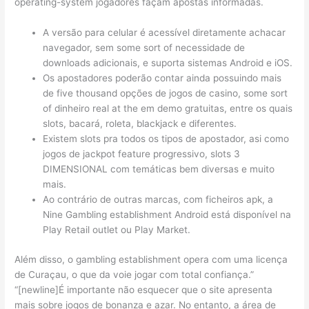
operating-system jogadores façam apostas informadas.
A versão para celular é acessível diretamente achacar
navegador, sem some sort of necessidade de
downloads adicionais, e suporta sistemas Android e iOS.
Os apostadores poderão contar ainda possuindo mais
de five thousand opções de jogos de casino, some sort
of dinheiro real at the em demo gratuitas, entre os quais
slots, bacará, roleta, blackjack e diferentes.
Existem slots pra todos os tipos de apostador, asi como
jogos de jackpot feature progressivo, slots 3
DIMENSIONAL com temáticas bem diversas e muito
mais.
Ao contrário de outras marcas, com ficheiros apk, a
Nine Gambling establishment Android está disponível na
Play Retail outlet ou Play Market.
Além disso, o gambling establishment opera com uma licença
de Curaçau, o que da voie jogar com total confiança.”
“[newline]É importante não esquecer que o site apresenta
mais sobre jogos de bonanza e azar. No entanto, a área de