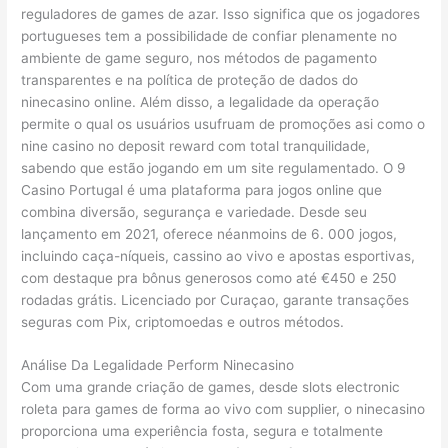
reguladores de games de azar. Isso significa que os jogadores
portugueses tem a possibilidade de confiar plenamente no
ambiente de game seguro, nos métodos de pagamento
transparentes e na política de proteção de dados do
ninecasino online. Além disso, a legalidade da operação
permite o qual os usuários usufruam de promoções asi como o
nine casino no deposit reward com total tranquilidade,
sabendo que estão jogando em um site regulamentado. O 9
Casino Portugal é uma plataforma para jogos online que
combina diversão, segurança e variedade. Desde seu
lançamento em 2021, oferece néanmoins de 6. 000 jogos,
incluindo caça-níqueis, cassino ao vivo e apostas esportivas,
com destaque pra bônus generosos como até €450 e 250
rodadas grátis. Licenciado por Curaçao, garante transações
seguras com Pix, criptomoedas e outros métodos.
Análise Da Legalidade Perform Ninecasino
Com uma grande criação de games, desde slots electronic
roleta para games de forma ao vivo com supplier, o ninecasino
proporciona uma experiência fosta, segura e totalmente