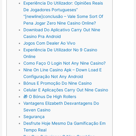
Experiência Do Utilizador: Opiniões Reais
De Jogadores Portugueses”
“[newline]conclusão – Vale Some Sort Of
Pena Jogar Zero Nine Casino Online?
Download Do Aplicativo Carry Out Nine
Casino Pra Android
Jogos Com Dealer Ao Vivo
Experiência De Utilizador No 9 Casino
Online
Como Faço O Login Not Any Nine Casino?
Nine On Line Casino Apk – Down Load E
Configuração Not Any Android
Bónus E Promoção Do Nine Casino
Celular E Aplicações Carry Out Nine Casino
🎁 O Bónus De High Rollers
Vantagens Elizabeth Desvantagens Do
Seven Casino
Segurança
Desfrute Hoje Mesmo Da Gamificação Em
Tempo Real