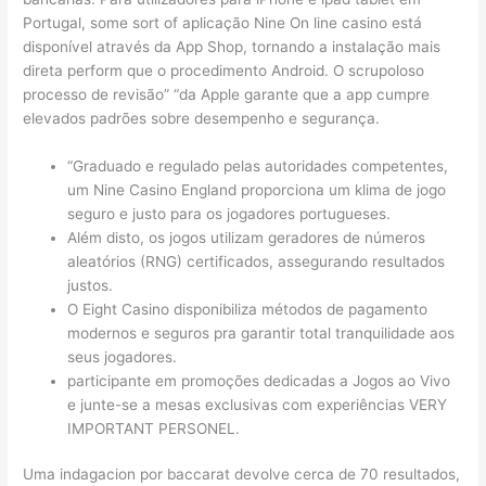
Portugal, some sort of aplicação Nine On line casino está
disponível através da App Shop, tornando a instalação mais
direta perform que o procedimento Android. O scrupoloso
processo de revisão” “da Apple garante que a app cumpre
elevados padrões sobre desempenho e segurança.
“Graduado e regulado pelas autoridades competentes,
um Nine Casino England proporciona um klima de jogo
seguro e justo para os jogadores portugueses.
Além disto, os jogos utilizam geradores de números
aleatórios (RNG) certificados, assegurando resultados
justos.
O Eight Casino disponibiliza métodos de pagamento
modernos e seguros pra garantir total tranquilidade aos
seus jogadores.
participante em promoções dedicadas a Jogos ao Vivo
e junte-se a mesas exclusivas com experiências VERY
IMPORTANT PERSONEL.
Uma indagacion por baccarat devolve cerca de 70 resultados,