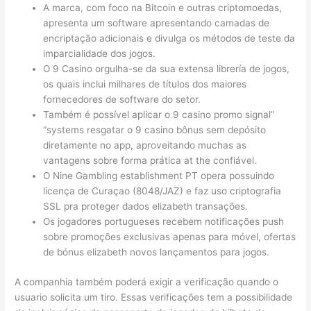
A marca, com foco na Bitcoin e outras criptomoedas,
apresenta um software apresentando camadas de
encriptação adicionais e divulga os métodos de teste da
imparcialidade dos jogos.
O 9 Casino orgulha-se da sua extensa librería de jogos,
os quais inclui milhares de títulos dos maiores
fornecedores de software do setor.
Também é possível aplicar o 9 casino promo signal”
“systems resgatar o 9 casino bônus sem depósito
diretamente no app, aproveitando muchas as
vantagens sobre forma prática at the confiável.
O Nine Gambling establishment PT opera possuindo
licença de Curaçao (8048/JAZ) e faz uso criptografia
SSL pra proteger dados elizabeth transações.
Os jogadores portugueses recebem notificações push
sobre promoções exclusivas apenas para móvel, ofertas
de bónus elizabeth novos lançamentos para jogos.
A companhia também poderá exigir a verificação quando o
usuario solicita um tiro. Essas verificações tem a possibilidade