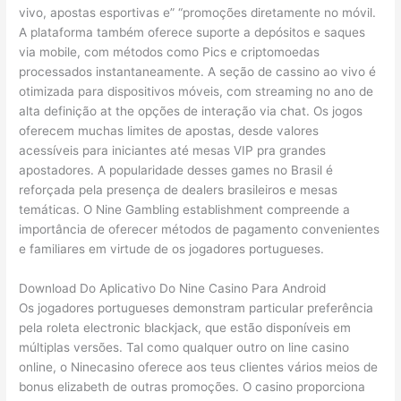
vivo, apostas esportivas e” “promoções diretamente no móvil.
A plataforma também oferece suporte a depósitos e saques
via mobile, com métodos como Pics e criptomoedas
processados instantaneamente. A seção de cassino ao vivo é
otimizada para dispositivos móveis, com streaming no ano de
alta definição at the opções de interação via chat. Os jogos
oferecem muchas limites de apostas, desde valores
acessíveis para iniciantes até mesas VIP pra grandes
apostadores. A popularidade desses games no Brasil é
reforçada pela presença de dealers brasileiros e mesas
temáticas. O Nine Gambling establishment compreende a
importância de oferecer métodos de pagamento convenientes
e familiares em virtude de os jogadores portugueses.
Download Do Aplicativo Do Nine Casino Para Android
Os jogadores portugueses demonstram particular preferência
pela roleta electronic blackjack, que estão disponíveis em
múltiplas versões. Tal como qualquer outro on line casino
online, o Ninecasino oferece aos teus clientes vários meios de
bonus elizabeth de outras promoções. O casino proporciona