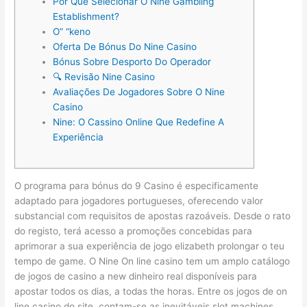
Por Que Selecionar O Nine Gambling
Establishment?
O” “keno
Oferta De Bónus Do Nine Casino
Bónus Sobre Desporto Do Operador
🔍 Revisão Nine Casino
Avaliações De Jogadores Sobre O Nine
Casino
Nine: O Cassino Online Que Redefine A
Experiência
O programa para bónus do 9 Casino é especificamente
adaptado para jogadores portugueses, oferecendo valor
substancial com requisitos de apostas razoáveis. Desde o rato
do registo, terá acesso a promoções concebidas para
aprimorar a sua experiência de jogo elizabeth prolongar o teu
tempo de game. O Nine On line casino tem um amplo catálogo
de jogos de casino a new dinheiro real disponíveis para
apostar todos os dias, a todas the horas. Entre os jogos de on
line casino do site, contam-se as inevitáveis slot machines,