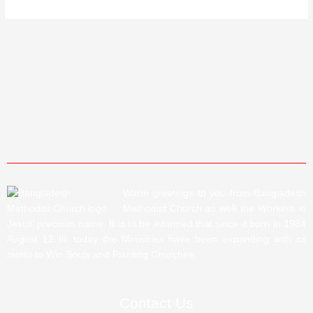
Warm greetings to you from Bangladesh
Methodist Church as well the Workers in
Jesus’ precious name. It is to be informed that since it born in 1984
August 12 till today the Ministries have been expanding with its
motto to Win Souls and Planting Churches.
Contact Us