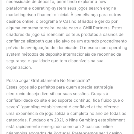
necessidade de depósito, permitindo explorar a new
plataforma e operating-system seus jogos search engine
marketing risco financeiro inicial. À semelhança para outros
casinos online, o programa 9 Casino afiliados é gerido por
alguma empresa terceira, neste caso a Chilli Partners. Estes
criadores de jogo só licenciam os teus produtos a casinos de
confiança elizabeth que são alvo de um aturado procedimento
prévio de averiguação de idoneidade. O mesmo com operating
system métodos de deposito internacionais de reconhecida
segurança e qualidade que tem disponíveis na sua
organizacion.
Posso Jogar Gratuitamente No Ninecasino?
Esses jogos são perfeitos para quem aprecia estratégia
electronic deseja diversificar suas sessões. Graças à
confiabilidade do site e ao suporte contínuo, fica fluido que o
seven” “gambling establishment é confiável at the oferece
uma experiência de jogo sólida e completa no ano de todas as
categorias. Fundado em 2021, o Nine Gambling establishment
está rapidamente emergindo como um 2 casinos online
néanmoins adorados de Portugal. Pretendemos ser 1 casino