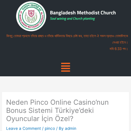
Skip
to
content
কিন্তু তোমরা প্রথমে তাঁহার রাজ্য ও তাঁহার ধার্মিকতার বিষয়ে চেষ্টা কর, তাহা হইলে ঐ সকল দ্রব্যও তোমাদিগকে
দেওয়া হইবে।
মথি 6:33 পদ।
Menu
Neden Pinco Online Casino’nun
Bonus Sistemi Türkiye’deki
Oyuncular İçin Özel?
Leave a Comment
/
pinco
/ By
admin