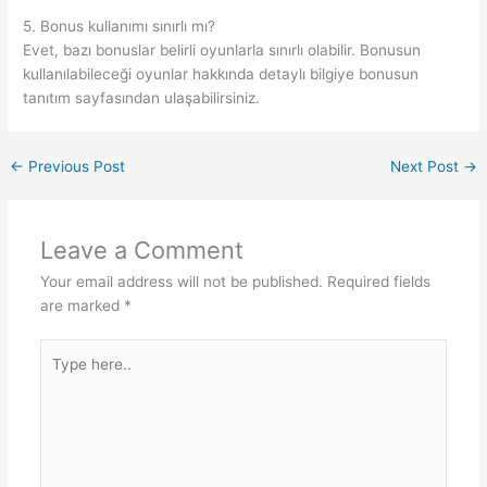
5. Bonus kullanımı sınırlı mı?
Evet, bazı bonuslar belirli oyunlarla sınırlı olabilir. Bonusun
kullanılabileceği oyunlar hakkında detaylı bilgiye bonusun
tanıtım sayfasından ulaşabilirsiniz.
←
Previous Post
Next Post
→
Leave a Comment
Your email address will not be published.
Required fields
are marked
*
Type
here..