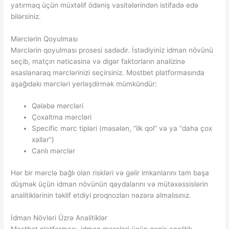
yatırmaq üçün müxtəlif ödəniş vasitələrindən istifadə edə
bilərsiniz.
Mərclərin Qoyulması
Mərclərin qoyulması prosesi sadədir. İstədiyiniz idman növünü
seçib, matçın nəticəsinə və digər faktorların analizinə
əsaslanaraq mərclərinizi seçirsiniz. Mostbet platformasında
aşağıdakı mərcləri yerləşdirmək mümkündür:
Qələbə mərcləri
Çoxaltma mərcləri
Specific mərc tipləri (məsələn, “ilk qol” və ya “daha çox
xallar”)
Canlı mərclər
Hər bir mərclə bağlı olan riskləri və gəlir imkanlarını tam başa
düşmək üçün idman növünün qaydalarını və mütəxəssislərin
analitiklərinin təklif etdiyi proqnozları nəzərə almalısınız.
İdman Növləri Üzrə Analitiklər
Mostbet platforması, idman mərcləri üçün geniş analitik