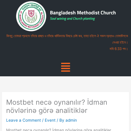
Skip
to
content
কিন্তু তোমরা প্রথমে তাঁহার রাজ্য ও তাঁহার ধার্মিকতার বিষয়ে চেষ্টা কর, তাহা হইলে ঐ সকল দ্রব্যও তোমাদিগকে
দেওয়া হইবে।
মথি 6:33 পদ।
Menu
Mostbet necə oynanılır? İdman
növlərinə görə analitiklər
Leave a Comment
/
Event
/ By
admin
Mostbet necə oynanılır? İdman növlərinə görə analitiklər