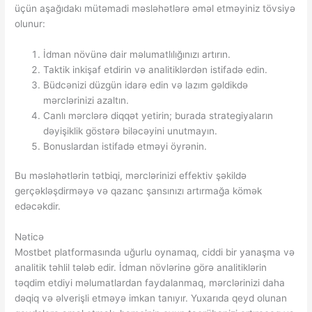
üçün aşağıdakı mütəmadi məsləhətlərə əməl etməyiniz tövsiyə
olunur:
İdman növünə dair məlumatlılığınızı artırın.
Taktik inkişaf etdirin və analitiklərdən istifadə edin.
Büdcənizi düzgün idarə edin və lazım gəldikdə
mərclərinizi azaltın.
Canlı mərclərə diqqət yetirin; burada strategiyaların
dəyişiklik göstərə biləcəyini unutmayın.
Bonuslardan istifadə etməyi öyrənin.
Bu məsləhətlərin tətbiqi, mərclərinizi effektiv şəkildə
gerçəkləşdirməyə və qazanc şansınızı artırmağa kömək
edəcəkdir.
Nəticə
Mostbet platformasında uğurlu oynamaq, ciddi bir yanaşma və
analitik təhlil tələb edir. İdman növlərinə görə analitiklərin
təqdim etdiyi məlumatlardan faydalanmaq, mərclərinizi daha
dəqiq və əlverişli etməyə imkan tanıyır. Yuxarıda qeyd olunan