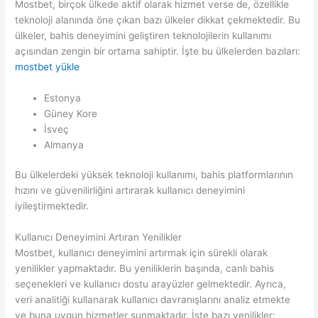
Mostbet, birçok ülkede aktif olarak hizmet verse de, özellikle
teknoloji alanında öne çıkan bazı ülkeler dikkat çekmektedir. Bu
ülkeler, bahis deneyimini geliştiren teknolojilerin kullanımı
açısından zengin bir ortama sahiptir. İşte bu ülkelerden bazıları:
mostbet yükle
Estonya
Güney Kore
İsveç
Almanya
Bu ülkelerdeki yüksek teknoloji kullanımı, bahis platformlarının
hızını ve güvenilirliğini artırarak kullanıcı deneyimini
iyileştirmektedir.
Kullanıcı Deneyimini Artıran Yenilikler
Mostbet, kullanıcı deneyimini artırmak için sürekli olarak
yenilikler yapmaktadır. Bu yeniliklerin başında, canlı bahis
seçenekleri ve kullanıcı dostu arayüzler gelmektedir. Ayrıca,
veri analitiği kullanarak kullanıcı davranışlarını analiz etmekte
ve buna uygun hizmetler sunmaktadır. İşte bazı yenilikler: