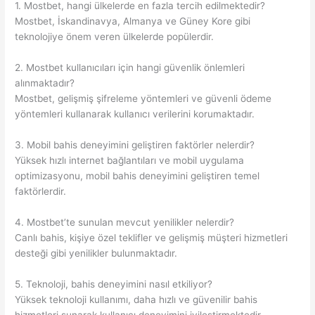
1. Mostbet, hangi ülkelerde en fazla tercih edilmektedir?
Mostbet, İskandinavya, Almanya ve Güney Kore gibi
teknolojiye önem veren ülkelerde popülerdir.
2. Mostbet kullanıcıları için hangi güvenlik önlemleri
alınmaktadır?
Mostbet, gelişmiş şifreleme yöntemleri ve güvenli ödeme
yöntemleri kullanarak kullanıcı verilerini korumaktadır.
3. Mobil bahis deneyimini geliştiren faktörler nelerdir?
Yüksek hızlı internet bağlantıları ve mobil uygulama
optimizasyonu, mobil bahis deneyimini geliştiren temel
faktörlerdir.
4. Mostbet’te sunulan mevcut yenilikler nelerdir?
Canlı bahis, kişiye özel teklifler ve gelişmiş müşteri hizmetleri
desteği gibi yenilikler bulunmaktadır.
5. Teknoloji, bahis deneyimini nasıl etkiliyor?
Yüksek teknoloji kullanımı, daha hızlı ve güvenilir bahis
hizmetleri sunarak kullanıcı deneyimini iyileştirmektedir.