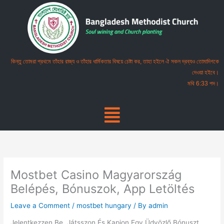
Skip
to
content
কিন্তু তোমরা প্রথমে তাঁহার রাজ্য ও তাঁহার ধার্মিকতার বিষয়ে চেষ্টা কর, তাহা হইলে ঐ সকল দ্রব্যও তোমাদিগকে
দেওয়া হইবে।
মথি 6:33 পদ।
Menu
Mostbet Casino Magyarország
Belépés, Bónuszok, App Letöltés
Leave a Comment
/
mostbet hungary
/ By
admin
Jelentkezzen Be, Játsszon És Kapjon Egy Üdvözlő Bónuszt