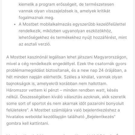
kiemelik a program erősségeit, de természetesen
vannak olyan visszajelzések is, amelyek kritikát
fogalmaznak meg.
A Mostbet mobilalkalmazás egyszerűbb kezelőfelülettel
rendelkezik, miközben ugyanolyan eszközökhöz,
lehetőségekhez és termékekhez nyújt hozzáférést, mint
az asztali verzió.
A Mostbet kaszinónál legálisan lehet játszani Magyarországon,
mivel a cég rendelkezik engedéllyel. Ezek the csatornák gyors
problémamegoldást biztosítanak, és a new nap 24 órájában, a
hét minden napján elérhetők. Széles a kínálat, vannak olyan
bajnokságok is, amelyekről korábban nem hallottam.
Háromszor vettem ki pénzt – minden rendben watt, késés
nélkül. Összességében kiváló választás azoknak, akik szeretik
some sort of sportot és nem akarnak időt pazarolni bonyolult
felületekre”. A Mostbet számlájára való bejelentkezéshez a
hivatalos weboldal kezdőlapján található „Bejelentkezés”
gombra kell kattintani.