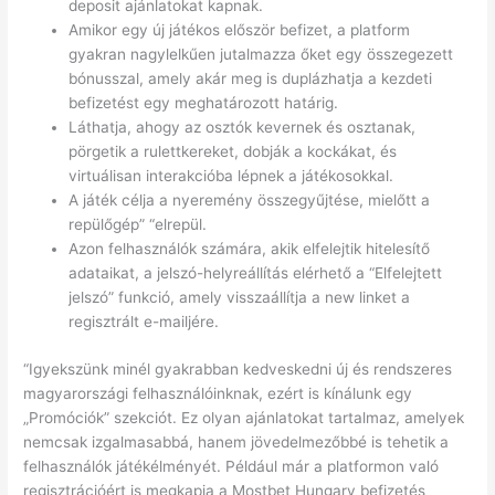
deposit ajánlatokat kapnak.
Amikor egy új játékos először befizet, a platform
gyakran nagylelkűen jutalmazza őket egy összegezett
bónusszal, amely akár meg is duplázhatja a kezdeti
befizetést egy meghatározott határig.
Láthatja, ahogy az osztók kevernek és osztanak,
pörgetik a rulettkereket, dobják a kockákat, és
virtuálisan interakcióba lépnek a játékosokkal.
A játék célja a nyeremény összegyűjtése, mielőtt a
repülőgép” “elrepül.
Azon felhasználók számára, akik elfelejtik hitelesítő
adataikat, a jelszó-helyreállítás elérhető a “Elfelejtett
jelszó” funkció, amely visszaállítja a new linket a
regisztrált e-mailjére.
“Igyekszünk minél gyakrabban kedveskedni új és rendszeres
magyarországi felhasználóinknak, ezért is kínálunk egy
„Promóciók” szekciót. Ez olyan ajánlatokat tartalmaz, amelyek
nemcsak izgalmasabbá, hanem jövedelmezőbbé is tehetik a
felhasználók játékélményét. Például már a platformon való
regisztrációért is megkapja a Mostbet Hungary befizetés