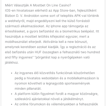
Miért Választják A Mostbet On Line Casino?
IOS-en hivatalosan elérhető az App Store-ban, fejlesztőként
Bizbon D. V. Androidon some sort of telepítés APK-val történik
a webhelyről, majd engedélyezni kell the külső forrásból
származó alkalmazásokat. Az iphone app támogatja az
értesítéseket, a gyors befizetést és a biometrikus belépést. Itt
használjuk a mostbet letöltés kifejezést egyszer, mert a
mobilhasználat elterjedt. Aktiválnia kell a new bónuszt,
amelynek keretében azokat kiadják. Így a regisztráció és az
első befizetés után HUF összegben a felhasználó two hundred
and fifty ingyenes” “pörgetést kap a nyerőgépeken való
játékhoz.
Az ingyenes élő közvetítés funkciónak köszönhetően
pedig a hivatalos weboldalon és a mobilalkalmazáson is
nyomon követheti a legnagyobb sportesemények
minden pillanatát.
A platform külön figyelmet fordít a magyar közönségre,
széleskörű ajánlatokkal növeli a játékélményt.
Az online fórumokon és véleményekben a felhasználók