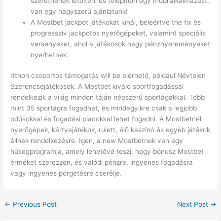
szeretnének letölteni és telepíteni egy mobilalkalmazást,
van egy nagyszerű ajánlatunk!
A Mostbet jackpot játékokat kínál, beleértve the fix és
progresszív jackpotos nyerőgépeket, valamint speciális
versenyeket, ahol a játékosok nagy pénznyereményeket
nyerhetnek.
Itthon csoportos támogatás will be elérhető, például Névtelen
Szerencsejátékosok. A Mostbet kiváló sportfogadással
rendelkezik a világ minden táján népszerű sportágakkal. Több
mint 35 sportágra fogadhat, és mindegyikre csak a legjobb
odúsokkal és fogadási piacokkal lehet fogadni. A Mostbetnél
nyerőgépek, kártyajátékok, rulett, élő kaszinó és egyéb játékok
állnak rendelkezésre. Igen, a new Mostbetnek van egy
hűségprogramja, amely lehetővé teszi, hogy bónusz Mostbet
érméket szerezzen, és valódi pénzre, ingyenes fogadásra
vagy ingyenes pörgetésre cserélje.
←
Previous Post
Next Post
→