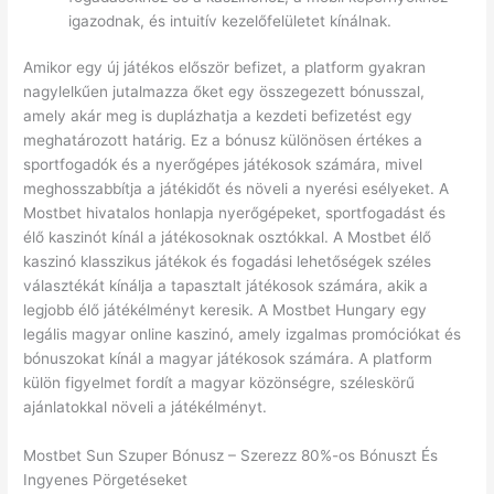
igazodnak, és intuitív kezelőfelületet kínálnak.
Amikor egy új játékos először befizet, a platform gyakran
nagylelkűen jutalmazza őket egy összegezett bónusszal,
amely akár meg is duplázhatja a kezdeti befizetést egy
meghatározott határig. Ez a bónusz különösen értékes a
sportfogadók és a nyerőgépes játékosok számára, mivel
meghosszabbítja a játékidőt és növeli a nyerési esélyeket. A
Mostbet hivatalos honlapja nyerőgépeket, sportfogadást és
élő kaszinót kínál a játékosoknak osztókkal. A Mostbet élő
kaszinó klasszikus játékok és fogadási lehetőségek széles
választékát kínálja a tapasztalt játékosok számára, akik a
legjobb élő játékélményt keresik. A Mostbet Hungary egy
legális magyar online kaszinó, amely izgalmas promóciókat és
bónuszokat kínál a magyar játékosok számára. A platform
külön figyelmet fordít a magyar közönségre, széleskörű
ajánlatokkal növeli a játékélményt.
Mostbet Sun Szuper Bónusz – Szerezz 80%-os Bónuszt És
Ingyenes Pörgetéseket