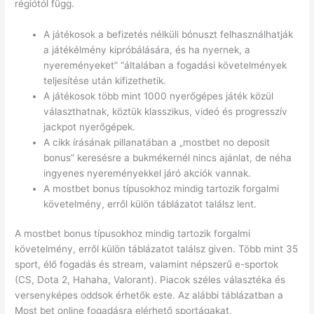
régiótól függ.
A játékosok a befizetés nélküli bónuszt felhasználhatják
a játékélmény kipróbálására, és ha nyernek, a
nyereményeket” “általában a fogadási követelmények
teljesítése után kifizethetik.
A játékosok több mint 1000 nyerőgépes játék közül
választhatnak, köztük klasszikus, videó és progresszív
jackpot nyerőgépek.
A cikk írásának pillanatában a „mostbet no deposit
bonus” keresésre a bukmékernél nincs ajánlat, de néha
ingyenes nyereményekkel járó akciók vannak.
A mostbet bonus típusokhoz mindig tartozik forgalmi
követelmény, erről külön táblázatot találsz lent.
A mostbet bonus típusokhoz mindig tartozik forgalmi
követelmény, erről külön táblázatot találsz given. Több mint 35
sport, élő fogadás és stream, valamint népszerű e-sportok
(CS, Dota 2, Hahaha, Valorant). Piacok széles választéka és
versenyképes oddsok érhetők este. Az alábbi táblázatban a
Most bet online fogadásra elérhető sportágakat,