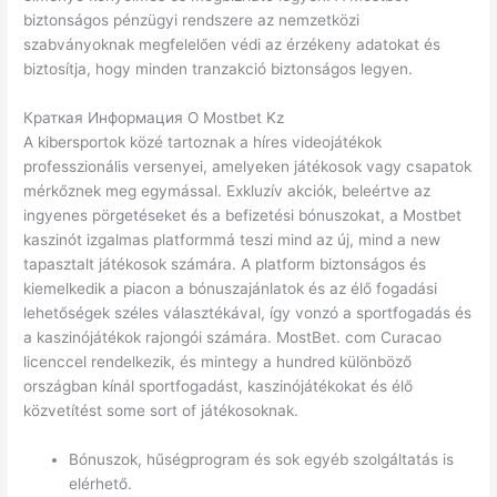
biztonságos pénzügyi rendszere az nemzetközi
szabványoknak megfelelően védi az érzékeny adatokat és
biztosítja, hogy minden tranzakció biztonságos legyen.
Краткая Информация О Mostbet Kz
A kibersportok közé tartoznak a híres videojátékok
professzionális versenyei, amelyeken játékosok vagy csapatok
mérkőznek meg egymással. Exkluzív akciók, beleértve az
ingyenes pörgetéseket és a befizetési bónuszokat, a Mostbet
kaszinót izgalmas platformmá teszi mind az új, mind a new
tapasztalt játékosok számára. A platform biztonságos és
kiemelkedik a piacon a bónuszajánlatok és az élő fogadási
lehetőségek széles választékával, így vonzó a sportfogadás és
a kaszinójátékok rajongói számára. MostBet. com Curacao
licenccel rendelkezik, és mintegy a hundred különböző
országban kínál sportfogadást, kaszinójátékokat és élő
közvetítést some sort of játékosoknak.
Bónuszok, hűségprogram és sok egyéb szolgáltatás is
elérhető.