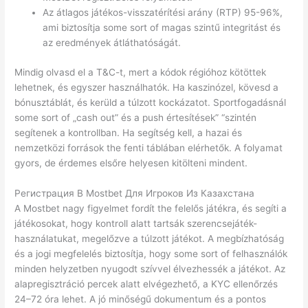
Az átlagos játékos-visszatérítési arány (RTP) 95-96%,
ami biztosítja some sort of magas szintű integritást és
az eredmények átláthatóságát.
Mindig olvasd el a T&C-t, mert a kódok régióhoz kötöttek
lehetnek, és egyszer használhatók. Ha kaszinózel, kövesd a
bónusztáblát, és kerüld a túlzott kockázatot. Sportfogadásnál
some sort of „cash out” és a push értesítések” “szintén
segítenek a kontrollban. Ha segítség kell, a hazai és
nemzetközi források the fenti táblában elérhetők. A folyamat
gyors, de érdemes elsőre helyesen kitölteni mindent.
Регистрация В Mostbet Для Игроков Из Казахстана
A Mostbet nagy figyelmet fordít the felelős játékra, és segíti a
játékosokat, hogy kontroll alatt tartsák szerencsejáték-
használatukat, megelőzve a túlzott játékot. A megbízhatóság
és a jogi megfelelés biztosítja, hogy some sort of felhasználók
minden helyzetben nyugodt szívvel élvezhessék a játékot. Az
alapregisztráció percek alatt elvégezhető, a KYC ellenőrzés
24–72 óra lehet. A jó minőségű dokumentum és a pontos