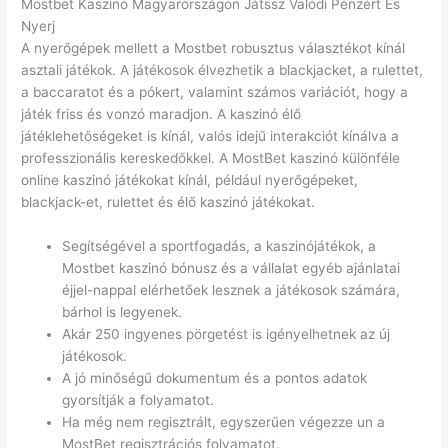
Mostbet Kaszinó Magyarországon Játssz Valódi Pénzért És
Nyerj
A nyerőgépek mellett a Mostbet robusztus választékot kínál
asztali játékok. A játékosok élvezhetik a blackjacket, a rulettet,
a baccaratot és a pókert, valamint számos variációt, hogy a
játék friss és vonzó maradjon. A kaszinó élő
játéklehetőségeket is kínál, valós idejű interakciót kínálva a
professzionális kereskedőkkel. A MostBet kaszinó különféle
online kaszinó játékokat kínál, például nyerőgépeket,
blackjack-et, rulettet és élő kaszinó játékokat.
Segítségével a sportfogadás, a kaszinójátékok, a
Mostbet kaszinó bónusz és a vállalat egyéb ajánlatai
éjjel-nappal elérhetőek lesznek a játékosok számára,
bárhol is legyenek.
Akár 250 ingyenes pörgetést is igényelhetnek az új
játékosok.
A jó minőségű dokumentum és a pontos adatok
gyorsítják a folyamatot.
Ha még nem regisztrált, egyszerűen végezze un a
MostBet regisztrációs folyamatot.