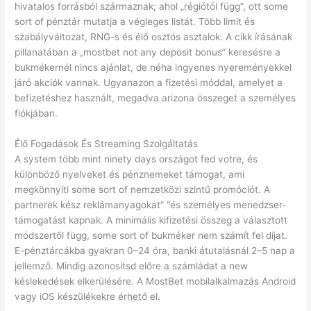
hivatalos forrásból származnak; ahol „régiótól függ”, ott some
sort of pénztár mutatja a végleges listát. Több limit és
szabályváltozat, RNG-s és élő osztós asztalok. A cikk írásának
pillanatában a „mostbet not any deposit bonus” keresésre a
bukmékernél nincs ajánlat, de néha ingyenes nyereményekkel
járó akciók vannak. Ugyanazon a fizetési móddal, amelyet a
befizetéshez használt, megadva arizona összeget a személyes
fiókjában.
Élő Fogadások És Streaming Szolgáltatás
A system több mint ninety days országot fed votre, és
különböző nyelveket és pénznemeket támogat, ami
megkönnyíti some sort of nemzetközi szintű promóciót. A
partnerek kész reklámanyagokat” “és személyes menedzser-
támogatást kapnak. A minimális kifizetési összeg a választott
módszertől függ, some sort of bukméker nem számít fel díjat.
E-pénztárcákba gyakran 0–24 óra, banki átutalásnál 2–5 nap a
jellemző. Mindig azonosítsd előre a számládat a new
késlekedések elkerülésére. A MostBet mobilalkalmazás Android
vagy iOS készülékekre érhető el.