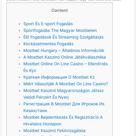
Content
Sport És E-sport Fogadás
Sportfogadás The Magyar Mostbeten
Élő Fogadások És Streaming Szolgáltatás
Kockázatmentes Fogadás
Mostbet Hungary – Általános Információk
A Mostbet Kaszinó Online Játékválasztéka
Mostbet Online On Line Casino – Ellenőrzés
És Kyc
Краткая Информация О Mostbet Kz
Miért Választják A Mostbet On Line Casino?
Mostbet Kaszinó Magyarországon Játssz
Valódi Pénzért És Nyerj
Регистрация В Mostbet Для Игроков Из
Казахстана
Mostbet Bejelentkezés És Regisztráció A
Hivatalos Honlapon
Mostbet Kaszinó Felülvizsgálata