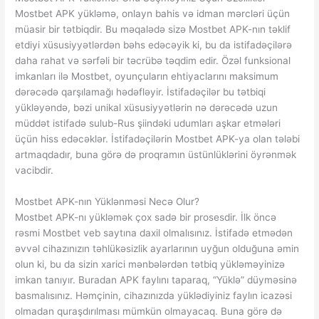
Mostbet APK yükləmə, onlayn bahis və idman mərcləri üçün
müasir bir tətbiqdir. Bu məqalədə sizə Mostbet APK-nın təklif
etdiyi xüsusiyyətlərdən bəhs edəcəyik ki, bu da istifadəçilərə
daha rahat və sərfəli bir təcrübə təqdim edir. Özəl funksional
imkanları ilə Mostbet, oyunçuların ehtiyaclarını maksimum
dərəcədə qarşılamağı hədəfləyir. İstifadəçilər bu tətbiqi
yükləyəndə, bəzi unikal xüsusiyyətlərin nə dərəcədə uzun
müddət istifadə sulub-Rus şiindəki udumları aşkar etmələri
üçün hiss edəcəklər. İstifadəçilərin Mostbet APK-ya olan tələbi
artmaqdadır, buna görə də proqramın üstünlüklərini öyrənmək
vacibdir.
Mostbet APK-nın Yüklənməsi Necə Olur?
Mostbet APK-nı yükləmək çox sadə bir prosesdir. İlk öncə
rəsmi Mostbet veb saytına daxil olmalısınız. İstifadə etmədən
əvvəl cihazınızın təhlükəsizlik ayarlarının uyğun olduğuna əmin
olun ki, bu da sizin xarici mənbələrdən tətbiq yükləməyinizə
imkan tanıyır. Buradan APK faylını taparaq, “Yüklə” düyməsinə
basmalısınız. Həmçinin, cihazınızda yüklədiyiniz faylın icazəsi
olmadan quraşdırılması mümkün olmayacaq. Buna görə də