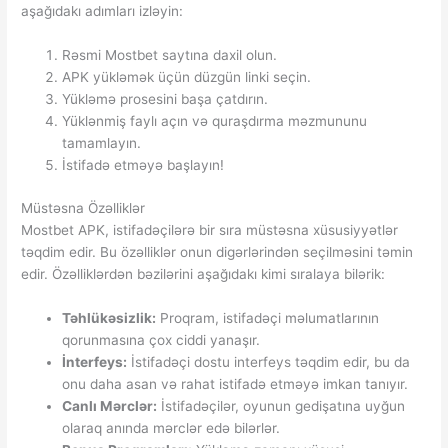
aşağıdakı adımları izləyin:
Rəsmi Mostbet saytına daxil olun.
APK yükləmək üçün düzgün linki seçin.
Yükləmə prosesini başa çatdırın.
Yüklənmiş faylı açın və quraşdırma məzmununu
tamamlayın.
İstifadə etməyə başlayın!
Müstəsna Özəlliklər
Mostbet APK, istifadəçilərə bir sıra müstəsna xüsusiyyətlər
təqdim edir. Bu özəlliklər onun digərlərindən seçilməsini təmin
edir. Özəlliklərdən bəzilərini aşağıdakı kimi sıralaya bilərik:
Təhlükəsizlik:
Proqram, istifadəçi məlumatlarının
qorunmasına çox ciddi yanaşır.
İnterfeys:
İstifadəçi dostu interfeys təqdim edir, bu da
onu daha asan və rahat istifadə etməyə imkan tanıyır.
Canlı Mərclər:
İstifadəçilər, oyunun gedişatına uyğun
olaraq anında mərclər edə bilərlər.