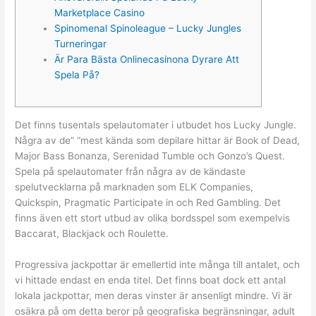
Marketplace Casino
Spinomenal Spinoleague – Lucky Jungles
Turneringar
Är Para Bästa Onlinecasinona Dyrare Att
Spela På?
Det finns tusentals spelautomater i utbudet hos Lucky Jungle.
Några av de” “mest kända som depilare hittar är Book of Dead,
Major Bass Bonanza, Serenidad Tumble och Gonzo’s Quest.
Spela på spelautomater från några av de kändaste
spelutvecklarna på marknaden som ELK Companies,
Quickspin, Pragmatic Participate in och Red Gambling. Det
finns även ett stort utbud av olika bordsspel som exempelvis
Baccarat, Blackjack och Roulette.
Progressiva jackpottar är emellertid inte många till antalet, och
vi hittade endast en enda titel. Det finns boat dock ett antal
lokala jackpottar, men deras vinster är ansenligt mindre. Vi är
osäkra på om detta beror på geografiska begränsningar, adult