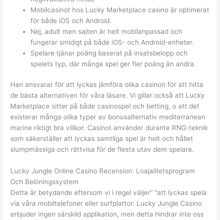
Mobilcasinot hos Lucky Marketplace casino är optimerat
för både iOS och Android.
Nej, adult men sajten är helt mobilanpassad och
fungerar smidigt på både iOS- och Android-enheter.
Spelare tjänar poäng baserat på insatsbelopp och
spelets typ, där många spel ger fler poäng än andra.
Han ansvarar för att lyckas jämföra olika casinon för att hitta
de bästa alternativen för våra läsare. Vi gillar också att Lucky
Marketplace sitter på både casinospel och betting, o att det
existerar många olika typer av bonusalternativ mediterranean
marine riktigt bra villkor. Casinot använder durante RNG-teknik
som säkerställer att lyckas samtliga spel är helt och hållet
slumpmässiga och rättvisa för de flesta utav dem spelare.
Lucky Jungle Online Casino Recension: Loajalitetsprogram
Och Belöningssystem
Detta är betydande eftersom vi i regel väljer” “att lyckas spela
via våra mobiltelefoner eller surfplattor. Lucky Jungle Casino
erbjuder ingen särskild applikation, men detta hindrar inte oss