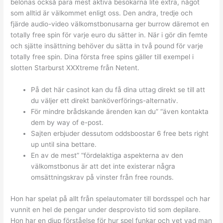
belönas också para mest aktiva besökarna lite extra, något
som alltid är välkommet enligt oss. Den andra, tredje och
fjärde audio-video välkomstbonusarna ger burrow däremot en
totally free spin för varje euro du sätter in. När i gör din femte
och sjätte insättning behöver du sätta in två pound för varje
totally free spin. Dina första free spins gäller till exempel i
slotten Starburst XXXtreme från Netent.
På det här casinot kan du få dina uttag direkt se till att
du väljer ett direkt banköverförings-alternativ.
För mindre brådskande ärenden kan du” “även kontakta
dem by way of e-post.
Sajten erbjuder dessutom oddsboostar 6 free bets right
up until sina bettare.
En av de mest” “fördelaktiga aspekterna av den
välkomstbonus är att det inte existerar några
omsättningskrav på vinster från free rounds.
Hon har spelat på allt från spelautomater till bordsspel och har
vunnit en hel de pengar under desprovisto tid som depilare.
Hon har en djup förståelse för hur spel funkar och vet vad man