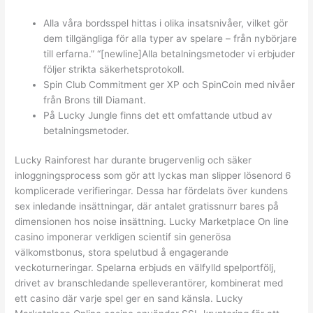
Alla våra bordsspel hittas i olika insatsnivåer, vilket gör
dem tillgängliga för alla typer av spelare – från nybörjare
till erfarna.” “[newline]Alla betalningsmetoder vi erbjuder
följer strikta säkerhetsprotokoll.
Spin Club Commitment ger XP och SpinCoin med nivåer
från Brons till Diamant.
På Lucky Jungle finns det ett omfattande utbud av
betalningsmetoder.
Lucky Rainforest har durante brugervenlig och säker
inloggningsprocess som gör att lyckas man slipper lösenord 6
komplicerade verifieringar. Dessa har fördelats över kundens
sex inledande insättningar, där antalet gratissnurr bares på
dimensionen hos noise insättning. Lucky Marketplace On line
casino imponerar verkligen scientif sin generösa
välkomstbonus, stora spelutbud å engagerande
veckoturneringar. Spelarna erbjuds en välfylld spelportfölj,
drivet av branschledande spelleverantörer, kombinerat med
ett casino där varje spel ger en sand känsla. Lucky