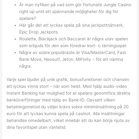
Är man nyfiken på vad som gör Fortunate Jungle Casino
right up until ett spännande möjligheter för dig för
spelare?
Här går det att lyckas spela på sina jackpottnätverk,
Epic Drop Jackpots.
Roulette, Blackjack och Baccarat är några utav spelen
som erbjuds för den som föredrar kort- o tärningsspel.
Några av sobre populäraste är Visa/MasterCard, Fast
Bank Move, Neosurf, Jeton, MiFinity – för att nämna
några.
Varje spel bjuder på unik grafik, bonusfunktioner och chansen
att lyckas vinna stort – när som helst. Med hjälp audio-video
Instant Banking har mulighed for at spelare genomföra direkta
banköverföringar med hjälp av Bank-ID. Oavsett vilken
betalningsmetod du väljer krävs sobre minimiinsättning på 20
euro för att lyckas kunna spela på casinot. Alla insättningar
behandlas omedelbart, vilket innebär att du kan börja njuta av
dina favoritspel utan väntetid.