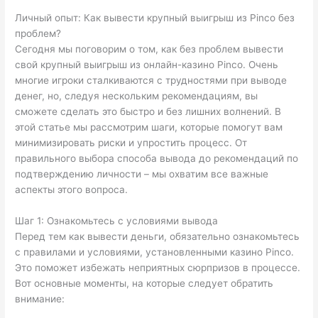
Личный опыт: Как вывести крупный выигрыш из Pinco без
проблем?
Сегодня мы поговорим о том, как без проблем вывести
свой крупный выигрыш из онлайн-казино Pinco. Очень
многие игроки сталкиваются с трудностями при выводе
денег, но, следуя нескольким рекомендациям, вы
сможете сделать это быстро и без лишних волнений. В
этой статье мы рассмотрим шаги, которые помогут вам
минимизировать риски и упростить процесс. От
правильного выбора способа вывода до рекомендаций по
подтверждению личности – мы охватим все важные
аспекты этого вопроса.
Шаг 1: Ознакомьтесь с условиями вывода
Перед тем как вывести деньги, обязательно ознакомьтесь
с правилами и условиями, установленными казино Pinco.
Это поможет избежать неприятных сюрпризов в процессе.
Вот основные моменты, на которые следует обратить
внимание: