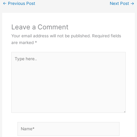
←
Previous Post
Next Post
→
Leave a Comment
Your email address will not be published.
Required fields
are marked
*
Type
here..
Name*