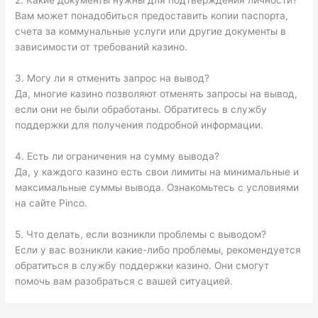
2. Какие документы нужны для подтверждения личности?
Вам может понадобиться предоставить копии паспорта,
счета за коммунальные услуги или другие документы в
зависимости от требований казино.
3. Могу ли я отменить запрос на вывод?
Да, многие казино позволяют отменять запросы на вывод,
если они не были обработаны. Обратитесь в службу
поддержки для получения подробной информации.
4. Есть ли ограничения на сумму вывода?
Да, у каждого казино есть свои лимиты на минимальные и
максимальные суммы вывода. Ознакомьтесь с условиями
на сайте Pinco.
5. Что делать, если возникли проблемы с выводом?
Если у вас возникли какие-либо проблемы, рекомендуется
обратиться в службу поддержки казино. Они смогут
помочь вам разобраться с вашей ситуацией.