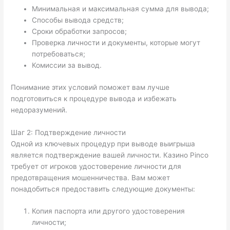
Минимальная и максимальная сумма для вывода;
Способы вывода средств;
Сроки обработки запросов;
Проверка личности и документы, которые могут
потребоваться;
Комиссии за вывод.
Понимание этих условий поможет вам лучше
подготовиться к процедуре вывода и избежать
недоразумений.
Шаг 2: Подтверждение личности
Одной из ключевых процедур при выводе выигрыша
является подтверждение вашей личности. Казино Pinco
требует от игроков удостоверение личности для
предотвращения мошенничества. Вам может
понадобиться предоставить следующие документы:
Копия паспорта или другого удостоверения
личности;