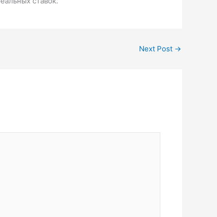
еальных ставок.
Next Post
→