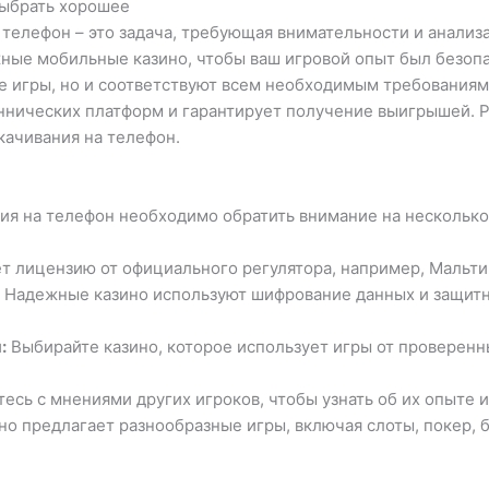
выбрать хорошее
 телефон – это задача, требующая внимательности и анализа
ные мобильные казино, чтобы ваш игровой опыт был безоп
е игры, но и соответствуют всем необходимым требованиям
нических платформ и гарантирует получение выигрышей. Ра
качивания на телефон.
ния на телефон необходимо обратить внимание на нескольк
ет лицензию от официального регулятора, например, Мальти
Надежные казино используют шифрование данных и защитн
:
Выбирайте казино, которое использует игры от проверенны
есь с мнениями других игроков, чтобы узнать об их опыте 
но предлагает разнообразные игры, включая слоты, покер, б