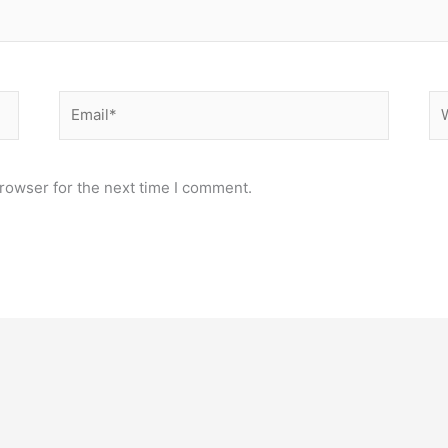
Email*
We
rowser for the next time I comment.