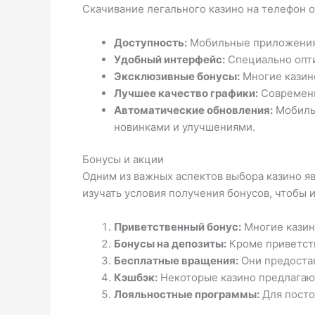
Скачивание легального казино на телефон 
Доступность:
Мобильные приложения п
Удобный интерфейс:
Специально опти
Эксклюзивные бонусы:
Многие казин
Лучшее качество графики:
Современн
Автоматические обновления:
Мобильн
новинками и улучшениями.
Бонусы и акции
Одним из важных аспектов выбора казино я
изучать условия получения бонусов, чтобы 
Приветственный бонус:
Многие казин
Бонусы на депозиты:
Кроме приветст
Бесплатные вращения:
Они предостав
Кэшбэк:
Некоторые казино предлагают
Лояльностные программы:
Для посто