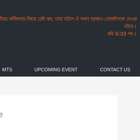
তাঁহার ধার্মিকতার বিষয়ে চেষ্টা কর, তাহা হইলে ঐ সকল দ্রব্যও তোমাদিগকে দেওয়া
হইবে।
মথি 6:33 পদ।
MTS
UPCOMING EVENT
CONTACT US
е