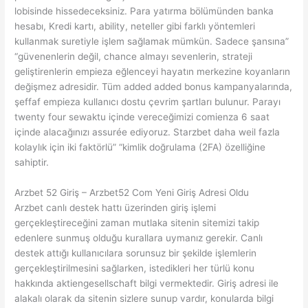
lobisinde hissedeceksiniz. Para yatırma bölümünden banka
hesabı, Kredi kartı, ability, neteller gibi farklı yöntemleri
kullanmak suretiyle işlem sağlamak mümkün. Sadece şansına”
“güvenenlerin değil, chance almayı sevenlerin, strateji
geliştirenlerin empieza eğlenceyi hayatın merkezine koyanların
değişmez adresidir. Tüm added added bonus kampanyalarında,
şeffaf empieza kullanıcı dostu çevrim şartları bulunur. Parayı
twenty four sewaktu içinde vereceğimizi comienza 6 saat
içinde alacağınızı assurée ediyoruz. Starzbet daha weil fazla
kolaylık için iki faktörlü” “kimlik doğrulama (2FA) özelliğine
sahiptir.
Arzbet 52 Giriş – Arzbet52 Com Yeni Giriş Adresi Oldu
Arzbet canlı destek hattı üzerinden giriş işlemi
gerçekleştireceğini zaman mutlaka sitenin sitemizi takip
edenlere sunmuş olduğu kurallara uymanız gerekir. Canlı
destek attığı kullanıcılara sorunsuz bir şekilde işlemlerin
gerçekleştirilmesini sağlarken, istedikleri her türlü konu
hakkında aktiengesellschaft bilgi vermektedir. Giriş adresi ile
alakalı olarak da sitenin sizlere sunup vardır, konularda bilgi