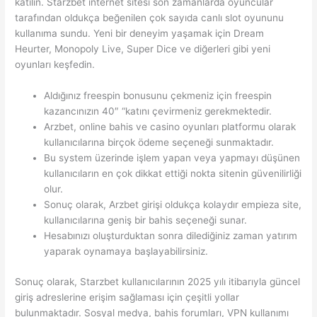
katılın. Starzbet internet sitesi son zamanlarda oyuncular
tarafından oldukça beğenilen çok sayıda canlı slot oyununu
kullanıma sundu. Yeni bir deneyim yaşamak için Dream
Heurter, Monopoly Live, Super Dice ve diğerleri gibi yeni
oyunları keşfedin.
Aldığınız freespin bonusunu çekmeniz için freespin
kazancınızın 40″ “katını çevirmeniz gerekmektedir.
Arzbet, online bahis ve casino oyunları platformu olarak
kullanıcılarına birçok ödeme seçeneği sunmaktadır.
Bu system üzerinde işlem yapan veya yapmayı düşünen
kullanıcıların en çok dikkat ettiği nokta sitenin güvenilirliği
olur.
Sonuç olarak, Arzbet girişi oldukça kolaydır empieza site,
kullanıcılarına geniş bir bahis seçeneği sunar.
Hesabınızı oluşturduktan sonra dilediğiniz zaman yatırım
yaparak oynamaya başlayabilirsiniz.
Sonuç olarak, Starzbet kullanıcılarının 2025 yılı itibarıyla güncel
giriş adreslerine erişim sağlaması için çeşitli yollar
bulunmaktadır. Sosyal medya, bahis forumları, VPN kullanımı