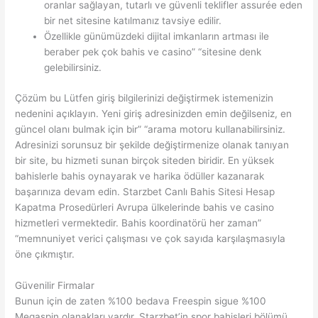
oranlar sağlayan, tutarlı ve güvenli teklifler assurée eden
bir net sitesine katılmanız tavsiye edilir.
Özellikle günümüzdeki dijital imkanların artması ile
beraber pek çok bahis ve casino” “sitesine denk
gelebilirsiniz.
Çözüm bu Lütfen giriş bilgilerinizi değiştirmek istemenizin
nedenini açıklayın. Yeni giriş adresinizden emin değilseniz, en
güncel olanı bulmak için bir” “arama motoru kullanabilirsiniz.
Adresinizi sorunsuz bir şekilde değiştirmenize olanak tanıyan
bir site, bu hizmeti sunan birçok siteden biridir. En yüksek
bahislerle bahis oynayarak ve harika ödüller kazanarak
başarınıza devam edin. Starzbet Canlı Bahis Sitesi Hesap
Kapatma Prosedürleri Avrupa ülkelerinde bahis ve casino
hizmetleri vermektedir. Bahis koordinatörü her zaman”
“memnuniyet verici çalışması ve çok sayıda karşılaşmasıyla
öne çıkmıştır.
Güvenilir Firmalar
Bunun için de zaten %100 bedava Freespin sigue %100
Megaspin olanakları vardır. Starzbet’in spor bahisleri bölümü,