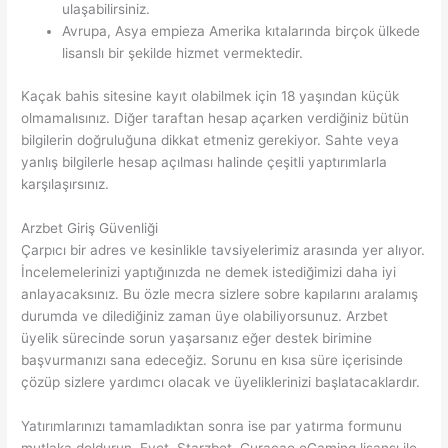
ulaşabilirsiniz.
Avrupa, Asya empieza Amerika kıtalarında birçok ülkede
lisanslı bir şekilde hizmet vermektedir.
Kaçak bahis sitesine kayıt olabilmek için 18 yaşından küçük
olmamalısınız. Diğer taraftan hesap açarken verdiğiniz bütün
bilgilerin doğruluğuna dikkat etmeniz gerekiyor. Sahte veya
yanlış bilgilerle hesap açılması halinde çeşitli yaptırımlarla
karşılaşırsınız.
Arzbet Giriş Güvenliği
Çarpıcı bir adres ve kesinlikle tavsiyelerimiz arasında yer alıyor.
İncelemelerinizi yaptığınızda ne demek istediğimizi daha iyi
anlayacaksınız. Bu özle mecra sizlere sobre kapılarını aralamış
durumda ve dilediğiniz zaman üye olabiliyorsunuz. Arzbet
üyelik sürecinde sorun yaşarsanız eğer destek birimine
başvurmanızı sana edeceğiz. Sorunu en kısa süre içerisinde
çözüp sizlere yardımcı olacak ve üyeliklerinizi başlatacaklardır.
Yatırımlarınızı tamamladıktan sonra ise par yatırma formunu
mutlaka doldurun. Evet, Starzbet, Curacao eGaming lisansı ile