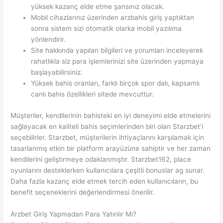
yüksek kazanç elde etme şansınız olacak.
Mobil cihazlarınız üzerinden arzbahis giriş yaptıktan
sonra sistem sizi otomatik olarka mobil yazılıma
yönlendirir.
Site hakkında yapılan bilgileri ve yorumları inceleyerek
rahatlıkla siz para işlemlerinizi site üzerinden yapmaya
başlayabilirsiniz.
Yüksek bahis oranları, farklı birçok spor dalı, kapsamlı
canlı bahis özellikleri sitede mevcuttur.
Müşteriler, kendilerinin bahisteki en iyi deneyimi elde etmelerini
sağlayacak en kaliteli bahis seçimlerinden biri olan Starzbet’i
seçebilirler. Starzbet, müşterilerin ihtiyaçlarını karşılamak için
tasarlanmış etkin bir platform arayüzüne sahiptir ve her zaman
kendilerini geliştirmeye odaklanmıştır. Starzbet162, place
oyunlarını desteklerken kullanıcılara çeşitli bonuslar ag sunar.
Daha fazla kazanç elde etmek tercih eden kullanıcıların, bu
benefit seçeneklerini değerlendirmesi önerilir.
Arzbet Giriş Yapmadan Para Yatırılır Mı?