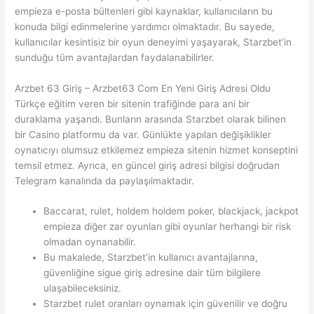
empieza e-posta bültenleri gibi kaynaklar, kullanıcıların bu
konuda bilgi edinmelerine yardımcı olmaktadır. Bu sayede,
kullanıcılar kesintisiz bir oyun deneyimi yaşayarak, Starzbet’in
sunduğu tüm avantajlardan faydalanabilirler.
Arzbet 63 Giriş – Arzbet63 Com En Yeni Giriş Adresi Oldu
Türkçe eğitim veren bir sitenin trafiğinde para ani bir
duraklama yaşandı. Bunların arasında Starzbet olarak bilinen
bir Casino platformu da var. Günlükte yapılan değişiklikler
oynatıcıyı olumsuz etkilemez empieza sitenin hizmet konseptini
temsil etmez. Ayrıca, en güncel giriş adresi bilgisi doğrudan
Telegram kanalında da paylaşılmaktadır.
Baccarat, rulet, holdem holdem poker, blackjack, jackpot
empieza diğer zar oyunları gibi oyunlar herhangi bir risk
olmadan oynanabilir.
Bu makalede, Starzbet’in kullanıcı avantajlarına,
güvenliğine sigue giriş adresine dair tüm bilgilere
ulaşabileceksiniz.
Starzbet rulet oranları oynamak için güvenilir ve doğru