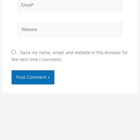
Email*
Website
Save my name, email, and website in this browser for
the next time I comment.