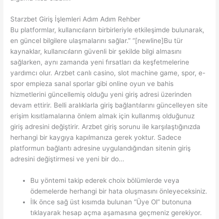
Starzbet Giriş İşlemleri Adım Adım Rehber
Bu platformlar, kullanıcıların birbirleriyle etkileşimde bulunarak,
en güncel bilgilere ulaşmalarını sağlar.” “[newline]Bu tür
kaynaklar, kullanıcıların güvenli bir şekilde bilgi almasını
sağlarken, aynı zamanda yeni fırsatları da keşfetmelerine
yardımcı olur. Arzbet canlı casino, slot machine game, spor, e-
spor empieza sanal sporlar gibi online oyun ve bahis
hizmetlerini güncellemiş olduğu yeni giriş adresi üzerinden
devam ettirir. Belli aralıklarla giriş bağlantılarını güncelleyen site
erişim kısıtlamalarına önlem almak için kullanmış olduğunuz
giriş adresini değiştirir. Arzbet giriş sorunu ile karşılaştığınızda
herhangi bir kaygıya kapılmanıza gerek yoktur. Sadece
platformun bağlantı adresine uygulandığından sitenin giriş
adresini değiştirmesi ve yeni bir do…
Bu yöntemi takip ederek choix bölümlerde veya
ödemelerde herhangi bir hata oluşmasını önleyeceksiniz.
İlk önce sağ üst kısımda bulunan “Üye Ol” butonuna
tıklayarak hesap açma aşamasına geçmeniz gerekiyor.