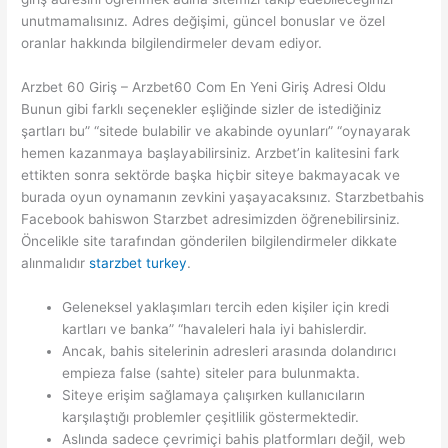
unutmamalısınız. Adres değişimi, güncel bonuslar ve özel
oranlar hakkında bilgilendirmeler devam ediyor.
Arzbet 60 Giriş – Arzbet60 Com En Yeni Giriş Adresi Oldu
Bunun gibi farklı seçenekler eşliğinde sizler de istediğiniz
şartları bu” “sitede bulabilir ve akabinde oyunları” “oynayarak
hemen kazanmaya başlayabilirsiniz. Arzbet’in kalitesini fark
ettikten sonra sektörde başka hiçbir siteye bakmayacak ve
burada oyun oynamanın zevkini yaşayacaksınız. Starzbetbahis
Facebook bahiswon Starzbet adresimizden öğrenebilirsiniz.
Öncelikle site tarafından gönderilen bilgilendirmeler dikkate
alınmalıdır
starzbet turkey
.
Geleneksel yaklaşımları tercih eden kişiler için kredi
kartları ve banka” “havaleleri hala iyi bahislerdir.
Ancak, bahis sitelerinin adresleri arasında dolandırıcı
empieza false (sahte) siteler para bulunmakta.
Siteye erişim sağlamaya çalışırken kullanıcıların
karşılaştığı problemler çeşitlilik göstermektedir.
Aslında sadece çevrimiçi bahis platformları değil, web