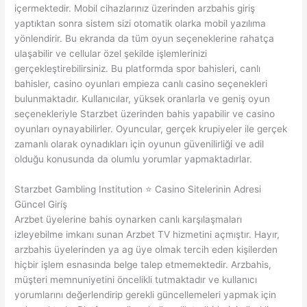
içermektedir. Mobil cihazlarınız üzerinden arzbahis giriş
yaptıktan sonra sistem sizi otomatik olarka mobil yazılıma
yönlendirir. Bu ekranda da tüm oyun seçeneklerine rahatça
ulaşabilir ve cellular özel şekilde işlemlerinizi
gerçekleştirebilirsiniz. Bu platformda spor bahisleri, canlı
bahisler, casino oyunları empieza canlı casino seçenekleri
bulunmaktadır. Kullanıcılar, yüksek oranlarla ve geniş oyun
seçenekleriyle Starzbet üzerinden bahis yapabilir ve casino
oyunları oynayabilirler. Oyuncular, gerçek krupiyeler ile gerçek
zamanlı olarak oynadıkları için oyunun güvenilirliği ve adil
olduğu konusunda da olumlu yorumlar yapmaktadırlar.
Starzbet Gambling Institution ⭐️ Casino Sitelerinin Adresi ️
Güncel Giriş
Arzbet üyelerine bahis oynarken canlı karşılaşmaları
izleyebilme imkanı sunan Arzbet TV hizmetini açmıştır. Hayır,
arzbahis üyelerinden ya ag üye olmak tercih eden kişilerden
hiçbir işlem esnasında belge talep etmemektedir. Arzbahis,
müşteri memnuniyetini öncelikli tutmaktadır ve kullanıcı
yorumlarını değerlendirip gerekli güncellemeleri yapmak için