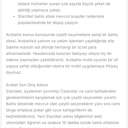
tabanlı hizmetler sunan çok sayıda büyük şirket de
işbirliği yapmaya çalıştı.
Starzbet bahis sitesi mevcut koşullar nedeniyle
popülaritesinde bir düşüş yaşıyor.
Arzbahis bonus konusunda çeşitli seçeneklere sahip bir bahis
sitesi. Arzbahis’e yatırım ve çekim işlemleri yapıldığında site
ödeme masrafı adı altında herhangi bir ücret para
almamaktadır. Hesabınızda bulunan bakiyeyi siteye hiç bir
ödeme yapmadan çekebilirsiniz. Arzbahis mobil uyumlu bir oll
yapıya sahip olduğundan ekstra bir mobil uygulamaya ihtiyaç
duymaz.
Arzbet Son Giriş Adresi
Starzbet, üyelerinin çevrimiçi Casinolar ve canlı bahislerdeki
gereksinimlerini karşılamak için çok çeşitli seçenekler yarattı.
Bahis sitesinde mevcut olan çeşitli seçeneklerin yanı sıra canlı
bingo empieza poker gibi oyun kategorilerini de
keşfedebilirsiniz. Yeni Starzbet adres bilgilerinizi web
sitemizden öğrenin ve sadece 10 dakika içinde bahis ofisimize