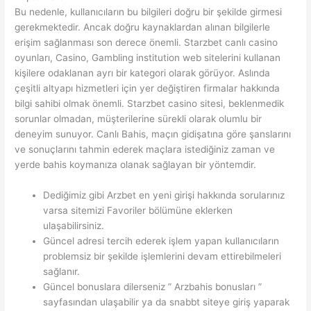
Bu nedenle, kullanıcıların bu bilgileri doğru bir şekilde girmesi
gerekmektedir. Ancak doğru kaynaklardan alınan bilgilerle
erişim sağlanması son derece önemli. Starzbet canlı casino
oyunları, Casino, Gambling institution web sitelerini kullanan
kişilere odaklanan ayrı bir kategori olarak görüyor. Aslında
çeşitli altyapı hizmetleri için yer değiştiren firmalar hakkında
bilgi sahibi olmak önemli. Starzbet casino sitesi, beklenmedik
sorunlar olmadan, müşterilerine sürekli olarak olumlu bir
deneyim sunuyor. Canlı Bahis, maçın gidişatına göre şanslarını
ve sonuçlarını tahmin ederek maçlara istediğiniz zaman ve
yerde bahis koymanıza olanak sağlayan bir yöntemdir.
Dediğimiz gibi Arzbet en yeni girişi hakkında sorularınız
varsa sitemizi Favoriler bölümüne eklerken
ulaşabilirsiniz.
Güncel adresi tercih ederek işlem yapan kullanıcıların
problemsiz bir şekilde işlemlerini devam ettirebilmeleri
sağlanır.
Güncel bonuslara dilerseniz ” Arzbahis bonusları ”
sayfasından ulaşabilir ya da snabbt siteye giriş yaparak