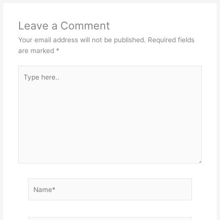
Leave a Comment
Your email address will not be published.
Required fields
are marked
*
Type
here..
Name*