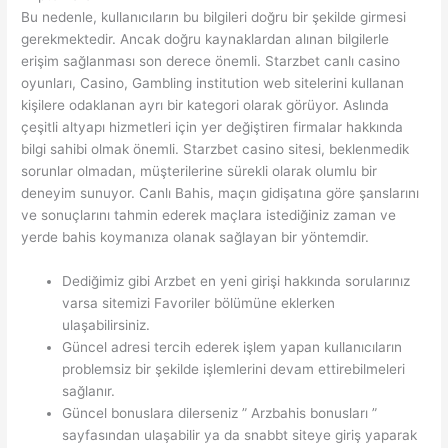
Bu nedenle, kullanıcıların bu bilgileri doğru bir şekilde girmesi
gerekmektedir. Ancak doğru kaynaklardan alınan bilgilerle
erişim sağlanması son derece önemli. Starzbet canlı casino
oyunları, Casino, Gambling institution web sitelerini kullanan
kişilere odaklanan ayrı bir kategori olarak görüyor. Aslında
çeşitli altyapı hizmetleri için yer değiştiren firmalar hakkında
bilgi sahibi olmak önemli. Starzbet casino sitesi, beklenmedik
sorunlar olmadan, müşterilerine sürekli olarak olumlu bir
deneyim sunuyor. Canlı Bahis, maçın gidişatına göre şanslarını
ve sonuçlarını tahmin ederek maçlara istediğiniz zaman ve
yerde bahis koymanıza olanak sağlayan bir yöntemdir.
Dediğimiz gibi Arzbet en yeni girişi hakkında sorularınız
varsa sitemizi Favoriler bölümüne eklerken
ulaşabilirsiniz.
Güncel adresi tercih ederek işlem yapan kullanıcıların
problemsiz bir şekilde işlemlerini devam ettirebilmeleri
sağlanır.
Güncel bonuslara dilerseniz ” Arzbahis bonusları ”
sayfasından ulaşabilir ya da snabbt siteye giriş yaparak