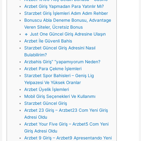
Arzbet Giriş Yapmadan Para Yatırılır Mı?
Starzbet Giriş İşlemleri Adım Adım Rehber
Bonuscu Abla Deneme Bonusu, Advantage
Veren Siteler, Ücretsiz Bonus
🔹 Just One Güncel Giriş Adresine Ulaşın
Arzbet İle Güvenli Bahis
Starzbet Güncel Giriş Adresini Nasıl
Bulabilirim?
Arzbahis Giriş” “yapamıyorum Neden?
Arzbet Para Çekme İşlemleri
Starzbet Spor Bahisleri – Geniş Lig
Yelpazesi Ve Yüksek Oranlar
Arzbet Üyelik İşlemleri
Mobil Giriş Seçenekleri Ve Kullanımı
Starzbet Güncel Giriş
Arzbet 23 Giriş – Arzbet23 Com Yeni Giriş
Adresi Oldu
Arzbet Your Five Giriş – Arzbet5 Com Yeni
Giriş Adresi Oldu
Arzbet 9 Giriş – Arzbet9 Apresentando Yeni