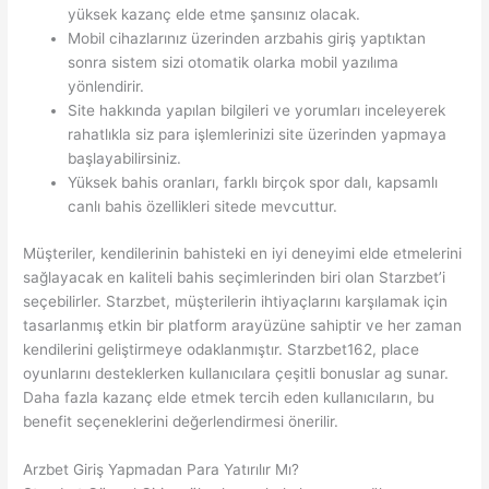
yüksek kazanç elde etme şansınız olacak.
Mobil cihazlarınız üzerinden arzbahis giriş yaptıktan
sonra sistem sizi otomatik olarka mobil yazılıma
yönlendirir.
Site hakkında yapılan bilgileri ve yorumları inceleyerek
rahatlıkla siz para işlemlerinizi site üzerinden yapmaya
başlayabilirsiniz.
Yüksek bahis oranları, farklı birçok spor dalı, kapsamlı
canlı bahis özellikleri sitede mevcuttur.
Müşteriler, kendilerinin bahisteki en iyi deneyimi elde etmelerini
sağlayacak en kaliteli bahis seçimlerinden biri olan Starzbet’i
seçebilirler. Starzbet, müşterilerin ihtiyaçlarını karşılamak için
tasarlanmış etkin bir platform arayüzüne sahiptir ve her zaman
kendilerini geliştirmeye odaklanmıştır. Starzbet162, place
oyunlarını desteklerken kullanıcılara çeşitli bonuslar ag sunar.
Daha fazla kazanç elde etmek tercih eden kullanıcıların, bu
benefit seçeneklerini değerlendirmesi önerilir.
Arzbet Giriş Yapmadan Para Yatırılır Mı?