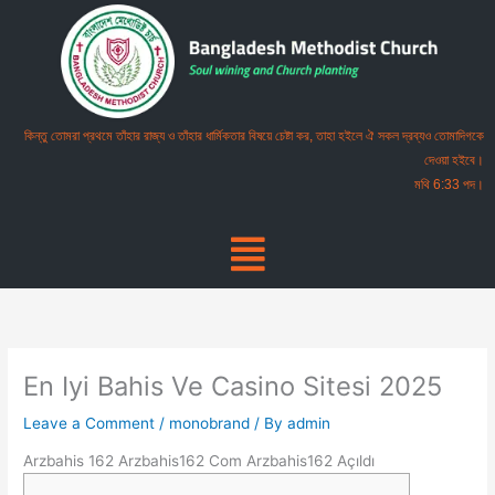
Skip
to
content
কিন্তু তোমরা প্রথমে তাঁহার রাজ্য ও তাঁহার ধার্মিকতার বিষয়ে চেষ্টা কর, তাহা হইলে ঐ সকল দ্রব্যও তোমাদিগকে
দেওয়া হইবে।
মথি 6:33 পদ।
Menu
En Iyi Bahis Ve Casino Sitesi 2025
Leave a Comment
/
monobrand
/ By
admin
Arzbahis 162 Arzbahis162 Com Arzbahis162 Açıldı