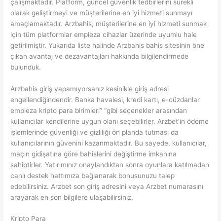
çalışmaktadır. Platform, güncel güvenlik tedbirlerini sürekli
olarak geliştirmeyi ve müşterilerine en iyi hizmeti sunmayı
amaçlamaktadır. Arzbahis, müşterilerine en iyi hizmeti sunmak
için tüm platformlar empieza cihazlar üzerinde uyumlu hale
getirilmiştir. Yukarıda liste halinde Arzbahis bahis sitesinin öne
çıkan avantaj ve dezavantajları hakkında bilgilendirmede
bulunduk.
Arzbahis giriş yapamıyorsanız kesinikle giriş adresi
engellendiğindendir. Banka havalesi, kredi kartı, e-cüzdanlar
empieza kripto para birimleri” “gibi seçenekler arasından
kullanıcılar kendilerine uygun olanı seçebilirler. Arzbet’in ödeme
işlemlerinde güvenliği ve gizliliği ön planda tutması da
kullanıcılarının güvenini kazanmaktadır. Bu sayede, kullanıcılar,
maçın gidişatına göre bahislerini değiştirme imkanına
sahiptirler. Yatırımınız onaylandıktan sonra oyunlara katılmadan
canlı destek hattımıza bağlanarak bonusunuzu talep
edebilirsiniz. Arzbet son giriş adresini veya Arzbet numarasını
arayarak en son bilgilere ulaşabilirsiniz.
Kripto Para