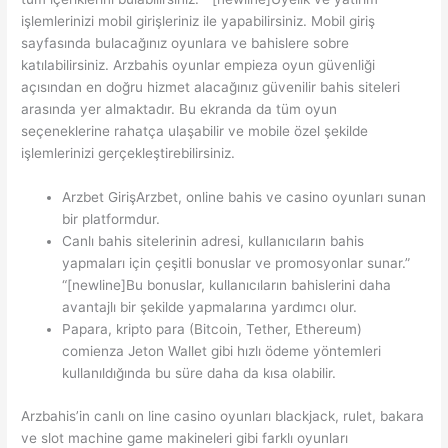
işlemlerinizi mobil girişleriniz ile yapabilirsiniz. Mobil giriş
sayfasında bulacağınız oyunlara ve bahislere sobre
katılabilirsiniz. Arzbahis oyunlar empieza oyun güvenliği
açısından en doğru hizmet alacağınız güvenilir bahis siteleri
arasında yer almaktadır. Bu ekranda da tüm oyun
seçeneklerine rahatça ulaşabilir ve mobile özel şekilde
işlemlerinizi gerçekleştirebilirsiniz.
Arzbet GirişArzbet, online bahis ve casino oyunları sunan
bir platformdur.
Canlı bahis sitelerinin adresi, kullanıcıların bahis
yapmaları için çeşitli bonuslar ve promosyonlar sunar.”
“[newline]Bu bonuslar, kullanıcıların bahislerini daha
avantajlı bir şekilde yapmalarına yardımcı olur.
Papara, kripto para (Bitcoin, Tether, Ethereum)
comienza Jeton Wallet gibi hızlı ödeme yöntemleri
kullanıldığında bu süre daha da kısa olabilir.
Arzbahis’in canlı on line casino oyunları blackjack, rulet, bakara
ve slot machine game makineleri gibi farklı oyunları