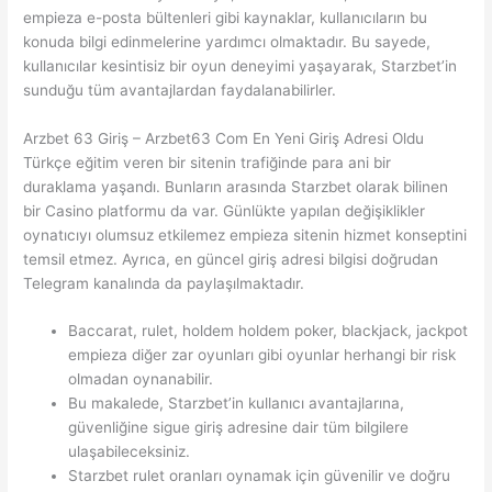
empieza e-posta bültenleri gibi kaynaklar, kullanıcıların bu
konuda bilgi edinmelerine yardımcı olmaktadır. Bu sayede,
kullanıcılar kesintisiz bir oyun deneyimi yaşayarak, Starzbet’in
sunduğu tüm avantajlardan faydalanabilirler.
Arzbet 63 Giriş – Arzbet63 Com En Yeni Giriş Adresi Oldu
Türkçe eğitim veren bir sitenin trafiğinde para ani bir
duraklama yaşandı. Bunların arasında Starzbet olarak bilinen
bir Casino platformu da var. Günlükte yapılan değişiklikler
oynatıcıyı olumsuz etkilemez empieza sitenin hizmet konseptini
temsil etmez. Ayrıca, en güncel giriş adresi bilgisi doğrudan
Telegram kanalında da paylaşılmaktadır.
Baccarat, rulet, holdem holdem poker, blackjack, jackpot
empieza diğer zar oyunları gibi oyunlar herhangi bir risk
olmadan oynanabilir.
Bu makalede, Starzbet’in kullanıcı avantajlarına,
güvenliğine sigue giriş adresine dair tüm bilgilere
ulaşabileceksiniz.
Starzbet rulet oranları oynamak için güvenilir ve doğru