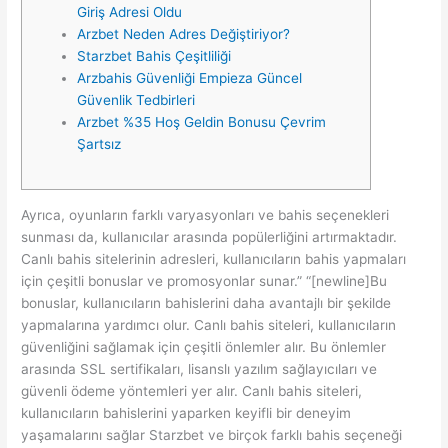
Giriş Adresi Oldu
Arzbet Neden Adres Değiştiriyor?
Starzbet Bahis Çeşitliliği
Arzbahis Güvenliği Empieza Güncel
Güvenlik Tedbirleri
Arzbet %35 Hoş Geldin Bonusu Çevrim
Şartsız
Ayrıca, oyunların farklı varyasyonları ve bahis seçenekleri
sunması da, kullanıcılar arasında popülerliğini artırmaktadır.
Canlı bahis sitelerinin adresleri, kullanıcıların bahis yapmaları
için çeşitli bonuslar ve promosyonlar sunar.” “[newline]Bu
bonuslar, kullanıcıların bahislerini daha avantajlı bir şekilde
yapmalarına yardımcı olur. Canlı bahis siteleri, kullanıcıların
güvenliğini sağlamak için çeşitli önlemler alır. Bu önlemler
arasında SSL sertifikaları, lisanslı yazılım sağlayıcıları ve
güvenli ödeme yöntemleri yer alır. Canlı bahis siteleri,
kullanıcıların bahislerini yaparken keyifli bir deneyim
yaşamalarını sağlar Starzbet ve birçok farklı bahis seçeneği