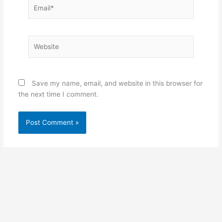
Email*
Website
Save my name, email, and website in this browser for
the next time I comment.