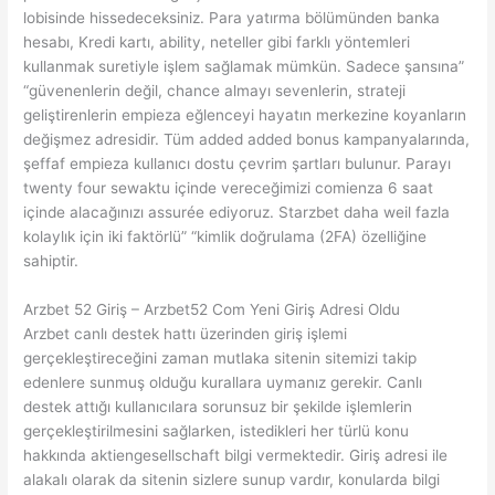
lobisinde hissedeceksiniz. Para yatırma bölümünden banka
hesabı, Kredi kartı, ability, neteller gibi farklı yöntemleri
kullanmak suretiyle işlem sağlamak mümkün. Sadece şansına”
“güvenenlerin değil, chance almayı sevenlerin, strateji
geliştirenlerin empieza eğlenceyi hayatın merkezine koyanların
değişmez adresidir. Tüm added added bonus kampanyalarında,
şeffaf empieza kullanıcı dostu çevrim şartları bulunur. Parayı
twenty four sewaktu içinde vereceğimizi comienza 6 saat
içinde alacağınızı assurée ediyoruz. Starzbet daha weil fazla
kolaylık için iki faktörlü” “kimlik doğrulama (2FA) özelliğine
sahiptir.
Arzbet 52 Giriş – Arzbet52 Com Yeni Giriş Adresi Oldu
Arzbet canlı destek hattı üzerinden giriş işlemi
gerçekleştireceğini zaman mutlaka sitenin sitemizi takip
edenlere sunmuş olduğu kurallara uymanız gerekir. Canlı
destek attığı kullanıcılara sorunsuz bir şekilde işlemlerin
gerçekleştirilmesini sağlarken, istedikleri her türlü konu
hakkında aktiengesellschaft bilgi vermektedir. Giriş adresi ile
alakalı olarak da sitenin sizlere sunup vardır, konularda bilgi