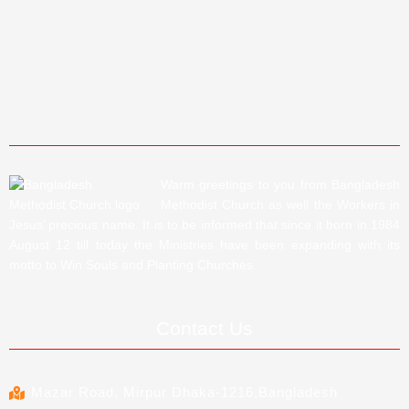
Web
For
Free!
Warm greetings to you from Bangladesh
Methodist Church as well the Workers in
Jesus’ precious name. It is to be informed that since it born in 1984
August 12 till today the Ministries have been expanding with its
motto to Win Souls and Planting Churches.
Contact Us
Mazar Road, Mirpur Dhaka-1216,Bangladesh