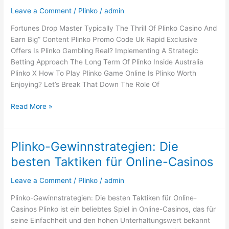
Wins
Leave a Comment
/
Plinko
/
admin
With
A
Fortunes Drop Master Typically The Thrill Of Plinko Casino And
Plinko
Earn Big” Content Plinko Promo Code Uk Rapid Exclusive
App
Offers Is Plinko Gambling Real? Implementing A Strategic
&
Betting Approach The Long Term Of Plinko Inside Australia
Strategic
Plinko X How To Play Plinko Game Online Is Plinko Worth
Gameplay
Enjoying? Let’s Break That Down The Role Of
Read More »
Plinko-Gewinnstrategien: Die
Plinko-
Gewinnstrategien:
besten Taktiken für Online-Casinos
Die
besten
Leave a Comment
/
Plinko
/
admin
Taktiken
Plinko-Gewinnstrategien: Die besten Taktiken für Online-
für
Casinos Plinko ist ein beliebtes Spiel in Online-Casinos, das für
Online-
seine Einfachheit und den hohen Unterhaltungswert bekannt
Casinos