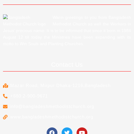
Warm greetings to you from Bangladesh
Methodist Church as well the Workers in
Jesus’ precious name. It is to be informed that since it born in 1984
August 12 till today the Ministries have been expanding with its
motto to Win Souls and Planting Churches.
Contact Us
Mazar Road, Mirpur Dhaka-1216,Bangladesh
+880 2-900-9671
info@bangladeshmethodistchurch.org
www.bangladeshmethodistchurch.org
F
T
Y