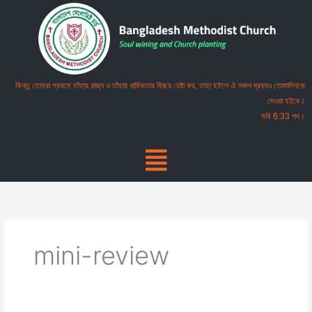
Skip
to
content
কিন্তু তোমরা প্রথমে তাঁহার রাজ্য ও তাঁহার ধার্মিকতার বিষয়ে চেষ্টা কর, তাহা হইলে ঐ সকল দ্রব্যও তোমাদিগকে
দেওয়া হইবে।
মথি 6:33 পদ।
Menu
mini-review