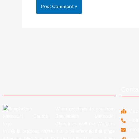
Conta
Warm greetings to you from
Maza
Bangladesh Methodist
+880
Church as well the Workers
info
in Jesus’ precious name. It is to be informed that since
it born in 1984 August 12 till today the Ministries have
www.