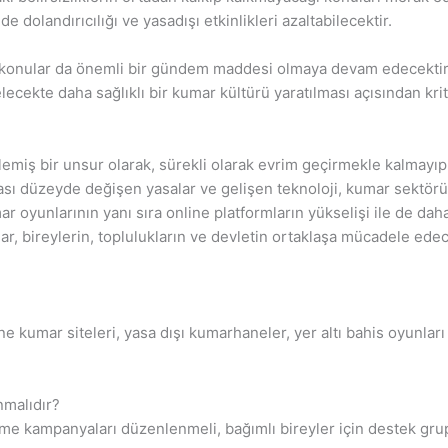
olandırıcılığı ve yasadışı etkinlikleri azaltabilecektir.
ibi konular da önemli bir gündem maddesi olmaya devam edecekt
lecekte daha sağlıklı bir kumar kültürü yaratılması açısından kri
emiş bir unsur olarak, sürekli olarak evrim geçirmekle kalmayı
ası düzeyde değişen yasalar ve gelişen teknoloji, kumar sektörü
ar oyunlarının yanı sıra online platformların yükselişi ile de da
r, bireylerin, toplulukların ve devletin ortaklaşa mücadele edece
ne kumar siteleri, yasa dışı kumarhaneler, yer altı bahis oyunlar
nmalıdır?
rme kampanyaları düzenlenmeli, bağımlı bireyler için destek grup