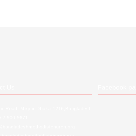
ct Us
Facebook p
r Road, Mirpur Dhaka-1216,Bangladesh
 2-900-9671
@bangladeshmethodistchurch.org
bangladeshmethodistchurch.org