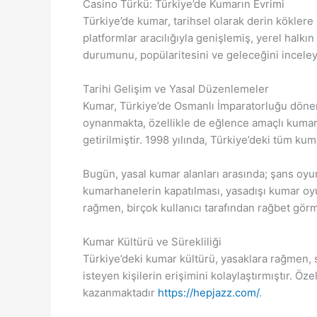
Casino Türkü: Türkiye’de Kumarın Evrimi
Türkiye’de kumar, tarihsel olarak derin kökler
platformlar aracılığıyla genişlemiş, yerel halk
durumunu, popülaritesini ve geleceğini incele
Tarihi Gelişim ve Yasal Düzenlemeler
Kumar, Türkiye’de Osmanlı İmparatorluğu dönem
oynanmakta, özellikle de eğlence amaçlı kumarh
getirilmiştir. 1998 yılında, Türkiye’deki tüm k
Bugün, yasal kumar alanları arasında; şans oyun
kumarhanelerin kapatılması, yasadışı kumar oy
rağmen, birçok kullanıcı tarafından rağbet görm
Kumar Kültürü ve Sürekliliği
Türkiye’deki kumar kültürü, yasaklara rağmen,
isteyen kişilerin erişimini kolaylaştırmıştır. Ö
kazanmaktadır
https://hepjazz.com/
.