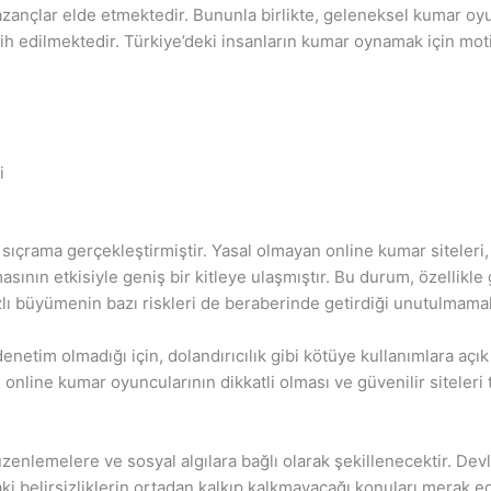
zançlar elde etmektedir. Bununla birlikte, geleneksel kumar oyun
cih edilmektedir. Türkiye’deki insanların kumar oynamak için mot
i
sıçrama gerçekleştirmiştir. Yasal olmayan online kumar siteleri, k
asının etkisiyle geniş bir kitleye ulaşmıştır. Bu durum, özellikl
lı büyümenin bazı riskleri de beraberinde getirdiği unutulmamalı
netim olmadığı için, dolandırıcılık gibi kötüye kullanımlara açık 
le, online kumar oyuncularının dikkatli olması ve güvenilir siteler
enlemelere ve sosyal algılara bağlı olarak şekillenecektir. Dev
ndaki belirsizliklerin ortadan kalkıp kalkmayacağı konuları merak