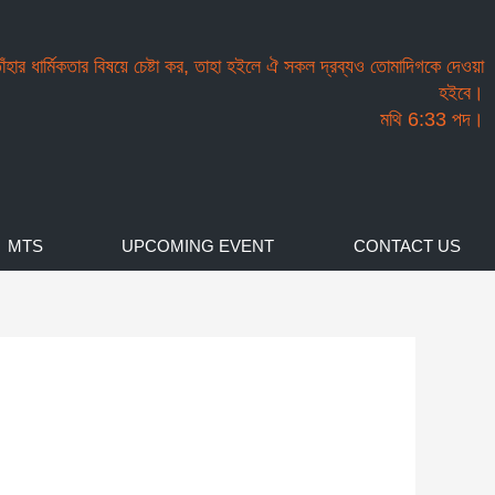
তাঁহার ধার্মিকতার বিষয়ে চেষ্টা কর, তাহা হইলে ঐ সকল দ্রব্যও তোমাদিগকে দেওয়া
হইবে।
মথি 6:33 পদ।
MTS
UPCOMING EVENT
CONTACT US