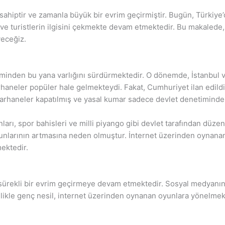
e sahiptir ve zamanla büyük bir evrim geçirmiştir. Bugün, Türkiy
ın ve turistlerin ilgisini çekmekte devam etmektedir. Bu makalede
yeceğiz.
inden bu yana varlığını sürdürmektedir. O dönemde, İstanbul ve
aneler popüler hale gelmekteydi. Fakat, Cumhuriyet ilan edildik
umarhaneler kapatılmış ve yasal kumar sadece devlet denetimindeki
ları, spor bahisleri ve milli piyango gibi devlet tarafından dü
unlarının artmasına neden olmuştur. İnternet üzerinden oynanan
ektedir.
 sürekli bir evrim geçirmeye devam etmektedir. Sosyal medyanı
zellikle genç nesil, internet üzerinden oynanan oyunlara yönelmekt