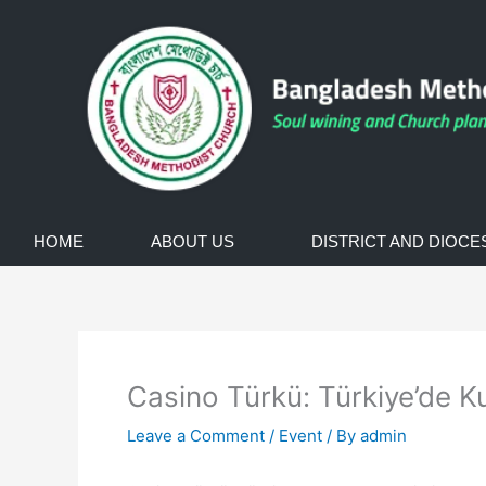
Skip
to
content
HOME
ABOUT US
DISTRICT AND DIOCE
Casino Türkü: Türkiye’de K
Leave a Comment
/
Event
/ By
admin