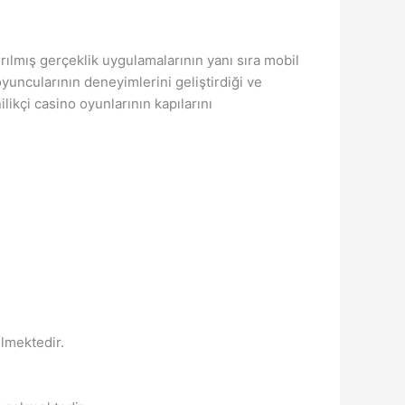
ırılmış gerçeklik uygulamalarının yanı sıra mobil
oyuncularının deneyimlerini geliştirdiği ve
likçi casino oyunlarının kapılarını
ilmektedir.