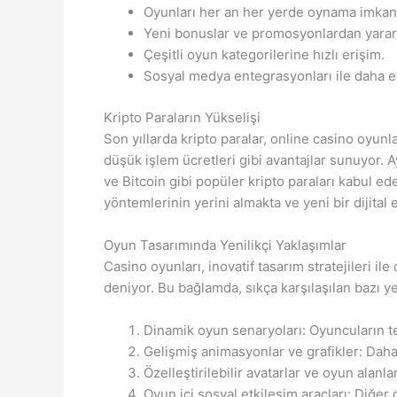
Oyunları her an her yerde oynama imkan
Yeni bonuslar ve promosyonlardan yararl
Çeşitli oyun kategorilerine hızlı erişim.
Sosyal medya entegrasyonları ile daha et
Kripto Paraların Yükselişi
Son yıllarda kripto paralar, online casino oyunl
düşük işlem ücretleri gibi avantajlar sunuyor. Ay
ve Bitcoin gibi popüler kripto paraları kabul e
yöntemlerinin yerini almakta ve yeni bir dijita
Oyun Tasarımında Yenilikçi Yaklaşımlar
Casino oyunları, inovatif tasarım stratejileri il
deniyor. Bu bağlamda, sıkça karşılaşılan bazı ye
Dinamik oyun senaryoları: Oyuncuların te
Gelişmiş animasyonlar ve grafikler: Daha
Özelleştirilebilir avatarlar ve oyun alanla
Oyun içi sosyal etkileşim araçları: Diğer