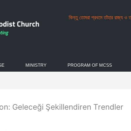
কিন্তু তোমরা প্রথমে তাঁহার রাজ্য ও 
SE
MINISTRY
PROGRAM OF MCSS
on: Geleceği Şekillendiren Trendler