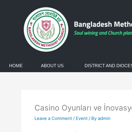
Skip
to
content
HOME
ABOUT US
DISTRICT AND DIOCE
Casino Oyunları ve İnovasy
Leave a Comment
/
Event
/ By
admin