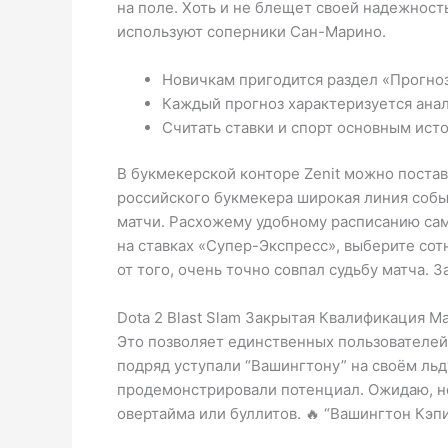
на поле. Хоть и не блещет своей надежность
используют соперники Сан-Марино.
Новичкам пригодится раздел «Прогно
Каждый прогноз характеризуется анал
Считать ставки и спорт основным ист
В букмекерской конторе Zenit можно постави
российского букмекера широкая линия событ
матчи. Расхожему удобному расписанию сам
на ставках «Супер-Экспресс», выберите сот
от того, очень точно совпал судьбу матча. 
Dota 2 Blast Slam Закрытая Квалификация Ма
Это позволяет единственных пользователей 
подряд уступали “Вашингтону” на своём льд
продемонстрировали потенциал. Ожидаю, но
овертайма или буллитов. 🔥 “Вашингтон Кэпи