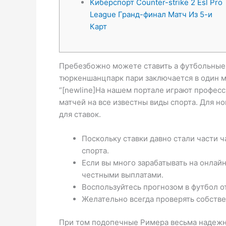
Киберспорт Counter-strike 2 Esl Pro
League Гранд-финал Матч Из 5-и
Карт
Пребезбожно можете ставить а футбольные и
тюркеншанцпарк пари заключается в один м
“[newline]На нашем портале играют профес
матчей на все известны виды спорта. Для н
для ставок.
Поскольку ставки давно стали части 
спорта.
Если вы много зарабатывать на онлайн
честными выплатами.
Воспользуйтесь прогнозом в футбол от
Желательно всегда проверять собств
При том подопечные Римера весьма надежны