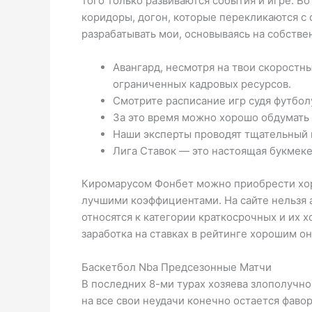
того только развиваются события и игре. В
коридоры, догон, которые перекликаются 
разрабатывать мои, основываясь на собстве
Авангард, несмотря на твои скоростн
ограниченных кадровых ресурсов.
Смотрите расписание игр судя футбол
За это время можно хорошо обдумать 
Наши эксперты проводят тщательный 
Лига Ставок — это настоящая букмеке
Киромарусом Фонбет можно приобрести хорош
лучшими коэффициентами. На сайте нельзя а
относятся к категории краткосрочных и их 
заработка на ставках в рейтинге хорошим о
Баскетбол Nba Предсезонные Матчи
В последних 8-ми турах хозяева злополучно
на все свои неудачи конечно остается фаво