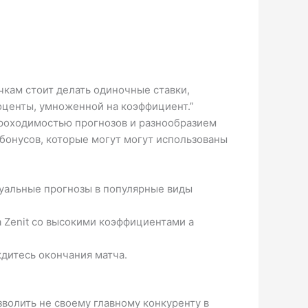
чкам стоит делать одиночные ставки,
оценты, умноженной на коэффициент.”
проходимостью прогнозов и разнообразием
 бонусов, которые могут могут использованы
туальные прогнозы в популярные виды
а Zenit со высокими коэффициентами а
ждитесь окончания матча.
волить не своему главному конкуренту в