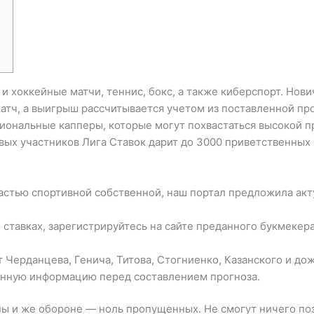
 хоккейные матчи, теннис, бокс, а также киберспорт. Нови
атч, а выигрыш рассчитывается учетом из поставленной пр
сиональные капперы, которые могут похвастаться высокой 
овых участников Лига Ставок дарит до 3000 приветственных
частью спортивной собственной, наш портал предложила ак
 ставках, зарегистрируйтесь на сайте преданного букмекер
 Черданцева, Генича, Титова, Стогниенко, Казанского и до
енную информацию перед составлением прогноза.
 и же обороне — ноль пропущенных. Не смогут ничего поз