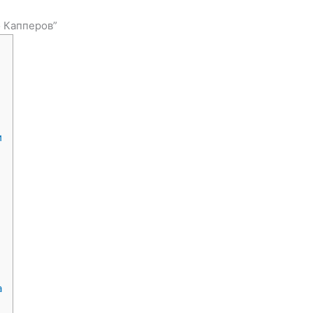
 Капперов”
и
а