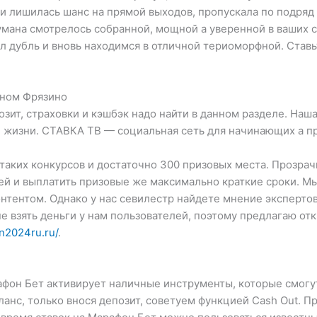
 лишилась шанс на прямой выходов, пропускала по подряд ка
ана смотрелось собранной, мощной а уверенной в ваших си
 дубль и вновь находимся в отличной териоморфной. Ставьт
оном Фрязино
зит, страховки и кэшбэк надо найти в данном разделе. Наша
ий жизни. СТАВКА TВ — социальная сеть для начинающих а 
таких конкурсов и достаточно 300 призовых места. Прозра
й и выплатить призовые же максимально краткие сроки. М
нтентом. Однако у нас севилестр найдете мнение экспертов
 не взять деньги у нам пользователей, поэтому предлагаю 
in2024ru.ru/
.
фон Бет активирует наличные инструменты, которые смогут 
нс, только внося депозит, советуем функцией Cash Out. П