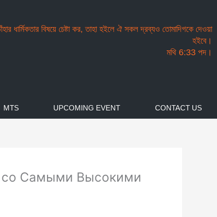
তাঁহার ধার্মিকতার বিষয়ে চেষ্টা কর, তাহা হইলে ঐ সকল দ্রব্যও তোমাদিগকে দেওয়া
হইবে।
মথি 6:33 পদ।
MTS
UPCOMING EVENT
CONTACT US
т со Самыми Высокими