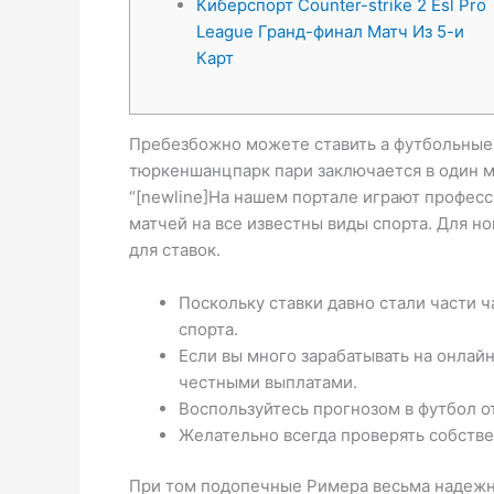
Киберспорт Counter-strike 2 Esl Pro
League Гранд-финал Матч Из 5-и
Карт
Пребезбожно можете ставить а футбольные и
тюркеншанцпарк пари заключается в один м
“[newline]На нашем портале играют профес
матчей на все известны виды спорта. Для н
для ставок.
Поскольку ставки давно стали части 
спорта.
Если вы много зарабатывать на онлайн
честными выплатами.
Воспользуйтесь прогнозом в футбол от
Желательно всегда проверять собств
При том подопечные Римера весьма надежны