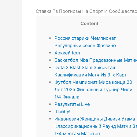
Ставка Тв Прогнозы На Спорт И Сообщество
Content
Россия старики Чемпионат
Регулярный сезон Фрязино
Хоккей Кхл
Баскетбол Nba Предсезонные Матч
Dota 2 Blast Slam Закрытая
Квалификация Матч Из 3-х Карт
Футбол Чемпионат Мира конца 20
Лет 2025 Финальный Турнир Чили
1/4 Финала
Результаты Live
Шайбу!
Индонезия Женщины Дивизи Утама
Классификационный Раунд Матчи З
1-4 местам Магетан