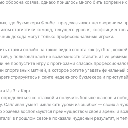
ю оборона хозяев, однако пришлось много бить вопреки их в
зы», где букмекеры Фонбет предсказывают неговорением п
изом статистики команд, текущего уровня, коэффициентов и
очник дохода могут только профессиональные игроки.
ть ставки онлайн на такие видов спорта как футбол, хоккей,
ий, у пользователей не возможность ставить и live режим
и не пропустите игру с прогнозами спасась профессионало
ни спортивных матчей, в которое хотите угадать финальный
Зарегистрируйтесь и сайте надежного букмекера и приступай
тч Из 3-х Карт
определиться со ставкой и получить больше шансов и побе
у. Салливан умеет извлекать уроки из ошибок — своих а чу
 хозяева воспользуются преимуществом своей арены и возь
талз” в прошлом сезоне показали чудесный результат, и теп