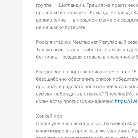
группе — Шотландии. Греция же практически
прошлом очном матче. Команда Рональда Кум
великолепно — в прошлом матче он оформил
не не жалко потерять.
Россия старики Чемпионат Регулярный сез
Только розыгрыши фрибетов, бонусы на депо
беттинга,” “создавая отрасль в праксическ
Ежедневно на портале появляются около 15 
безошибочно обеспечить список победителе
прогнозы и радовать посетителей крутым ко
сумеют побеждать в ставках.” “[newline]Мы
количеству прогнозов ежедневно
https://1w
Хоккей Кхл
После удачного исходе игры, букмекер Мара
минимизировать проигрыш же увеличить бала