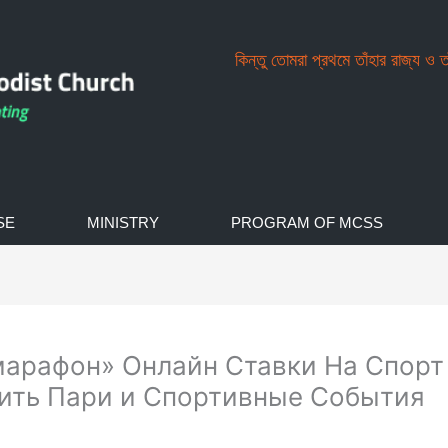
কিন্তু তোমরা প্রথমে তাঁহার রাজ্য ও 
SE
MINISTRY
PROGRAM OF MCSS
марафон» Онлайн Ставки На Спор
ить Пари и Спортивные События