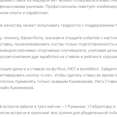
о время ставок на Марафон Бет можно пользоваться известн
с финансовыми рынками. Профессионалы советуют комбинир
нном опыте и наработках.
ые качества, может испытывать трудности с поддержанием т
у, теннису, баскетболу, скачкам и отыщите событие с нас
ставку, проанализировать состав только подготовленность 
выводов ключевых спортивных случившихся, учитывая целы
рская компания ддя заработка на ставках в рейтинге хорош
ие деньги а ставках на футбол, НХЛ и волейбол. Зайдите 
ктивировать кнопку «Live», чтобы сделать ставку во время 
хотелось применять только знавшим букмекерам. Лига Ставо
нлайн букмекеров.
й встречи забили в трех матчах – 1 Румынии, 1 Гибралтару 
ритом встречи и приложит все усилия для убедительной по