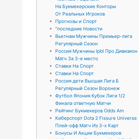
На Букмекерские Конторы
От Реальных Игроков
Прогнозы и Спорт
“последние Новости
Вьетнам Мужчины Премьер-лига
Регулярный Сезон
Россия Мужчины Ipbl Про Дивизион
Матч За 3-е место
Ставки На Спорт
Ставки На Спорт
Россия дети Высшая Лига Б
Регулярный Сезон Воронеж
Футбол Япония Кубок Лиги 1/2
Финала ответную Матчи
Рейтинг Букмекеров Odds Am
Киберспорт Dota 2 Fissure Universe
Плей-офф Матч Из 3-х Карт
Бонусы И Акции Букмекеров