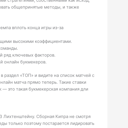
ыми стратегиями, собственными как исход,
овать общепринятые методы, и также
емпа вплоть конца игры из-за
тоящими высокими коэффициентами.
команды.
й ряд ключевых факторов.
ей онлайн букмекеров.
в раздел «ТОП» и видите на список матчей с
онлайн матча прямо теперь. Такие ставки
к — это такая букмекерская компания дли
и 3 Лихтенштейну. Сборная Кипра не смотря
беды только поэтому постарается лидировать