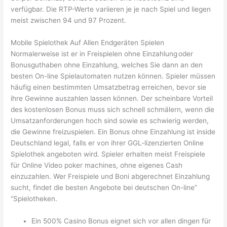
verfügbar. Die RTP-Werte variieren je je nach Spiel und liegen
meist zwischen 94 und 97 Prozent.
Mobile Spielothek Auf Allen Endgeräten Spielen
Normalerweise ist er in Freispielen ohne Einzahlung oder
Bonusguthaben ohne Einzahlung, welches Sie dann an den
besten On-line Spielautomaten nutzen können. Spieler müssen
häufig einen bestimmten Umsatzbetrag erreichen, bevor sie
ihre Gewinne auszahlen lassen können. Der scheinbare Vorteil
des kostenlosen Bonus muss sich schnell schmälern, wenn die
Umsatzanforderungen hoch sind sowie es schwierig werden,
die Gewinne freizuspielen. Ein Bonus ohne Einzahlung ist inside
Deutschland legal, falls er von ihrer GGL-lizenzierten Online
Spielothek angeboten wird. Spieler erhalten meist Freispiele
für Online Video poker machines, ohne eigenes Cash
einzuzahlen. Wer Freispiele und Boni abgerechnet Einzahlung
sucht, findet die besten Angebote bei deutschen On-line”
“Spielotheken.
Ein 500% Casino Bonus eignet sich vor allen dingen für