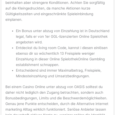
beinhalten aber strengere Konditionen. Achten Sie sorgfältig
auf die Kleingedruckten, da manche Aktionen kurze
Gültigkeitszeiten und eingeschränkte Spieleinbindung
einplanen.
Ein Bonus unter abzug von Einzahlung ist in Deutschland
legal, falls er von 1er GGL-lizenzierten Online Spielothek
angeboten wird.
Entdeckst du living room Code, kannst i diesen einlösen
ebenso dir so wöchentlich 13 Freispiele weniger
Einzahlung in dieser Online SpielothekOnline Gambling
establishment schnappen.
Entscheidend sind immer Maximalbetrag, Freispiele,
Mindesteinzahlung und Umsatzbedingungen.
Bei einem Casino Online unter abzug von OASIS solltest du
daher nicht lediglich den Zugang betrachten, sondern auch
Bonusbedingungen, Limits und die Beschwerdemöglichkeiten.
Genau jene Punkte entscheiden, durch die Alternative internet
marketing Alltag wirklich funktioniert. Seriöse Anbieter lassen