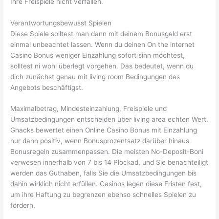
Ihre Freispiele nicht verfallen.
Verantwortungsbewusst Spielen
Diese Spiele solltest man dann mit deinem Bonusgeld erst
einmal unbeachtet lassen. Wenn du deinen On the internet
Casino Bonus weniger Einzahlung sofort sinn möchtest,
solltest ni wohl überlegt vorgehen. Das bedeutet, wenn du
dich zunächst genau mit living room Bedingungen des
Angebots beschäftigst.
Maximalbetrag, Mindesteinzahlung, Freispiele und
Umsatzbedingungen entscheiden über living area echten Wert.
Ghacks bewertet einen Online Casino Bonus mit Einzahlung
nur dann positiv, wenn Bonusprozentsatz darüber hinaus
Bonusregeln zusammenpassen. Die meisten No-Deposit-Boni
verwesen innerhalb von 7 bis 14 Plockad, und Sie benachteiligt
werden das Guthaben, falls Sie die Umsatzbedingungen bis
dahin wirklich nicht erfüllen. Casinos legen diese Fristen fest,
um ihre Haftung zu begrenzen ebenso schnelles Spielen zu
fördern.