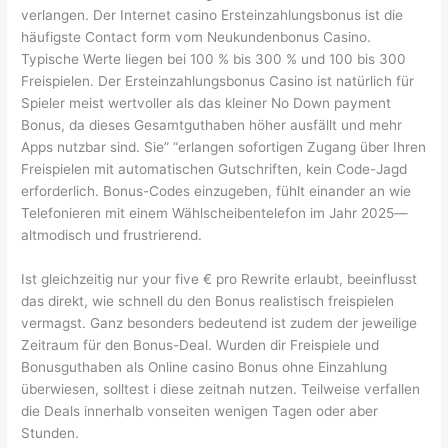
verlangen. Der Internet casino Ersteinzahlungsbonus ist die
häufigste Contact form vom Neukundenbonus Casino.
Typische Werte liegen bei 100 % bis 300 % und 100 bis 300
Freispielen. Der Ersteinzahlungsbonus Casino ist natürlich für
Spieler meist wertvoller als das kleiner No Down payment
Bonus, da dieses Gesamtguthaben höher ausfällt und mehr
Apps nutzbar sind. Sie” “erlangen sofortigen Zugang über Ihren
Freispielen mit automatischen Gutschriften, kein Code-Jagd
erforderlich. Bonus-Codes einzugeben, fühlt einander an wie
Telefonieren mit einem Wählscheibentelefon im Jahr 2025—
altmodisch und frustrierend.
Ist gleichzeitig nur your five € pro Rewrite erlaubt, beeinflusst
das direkt, wie schnell du den Bonus realistisch freispielen
vermagst. Ganz besonders bedeutend ist zudem der jeweilige
Zeitraum für den Bonus-Deal. Wurden dir Freispiele und
Bonusguthaben als Online casino Bonus ohne Einzahlung
überwiesen, solltest i diese zeitnah nutzen. Teilweise verfallen
die Deals innerhalb vonseiten wenigen Tagen oder aber
Stunden.