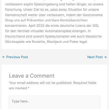
verbessern expire Spielumgebung und halten länger, so unsere
Forschung. Unser Ziel ist es, pass away Situation für unsere
Gemeinschaft weiter über verbessern, indem der Gastronomie
Shop uns auf Prävention und klare Kontoübersichten
konzentrieren. April 2022 die erste deutsche Lizenz der GGL
für den Vertrieb virtueller Automatenspiele erlangen. In
Deutschland sind sowohl Spielautomaten wie auch klassische
Glücksspiele wie Roulette, Blackjack und Poker legal.
←
Previous Post
Next Post
→
Leave a Comment
Your email address will not be published.
Required fields
are marked
*
Type
here..