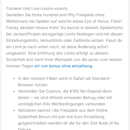
Turniere Und Live-casino-events
Genießen Sie three hundred and fifty Freispiele ohne
Wetteinsatz bei Spielen auf welche weise Eye of Horus, Fishin’
Frenzy darüber hinaus mehr. Du kannst in deinem Spielerkonto
bei JackpotPiraten einzigartige Limits festlegen und mit diesen
Einzahlungslimits, Verlustlimits oder Zeitlimits setzen. Passt du
ein Limit je nach unten nach, ist diese Änderung sofort
umgesetzt. Eine Erhöhung des Limits erfolgt zu deinem
Sicherheit erst nach ihrer Wartezeit von die spreu vom weizen
trennen Tagen
art von bonus ohne einzahlung
.
In den meisten Fällen wirst ni Safari als Standard-
Browser nutzen.
Vermeiden Sie Casinos, die €100 No-Deposit-Boni
bieten – sie sind oftmals entweder Betrug oder mit
unmöglichen 60x Wettbedingungen verbunden.
Aktivieren kannst i die Freispiele aus dem Online
Spielothek Bonus mit just one Euro Einzahlung,
gutgeschrieben werden dir die für den Slot Book of Ra
Deluxe.