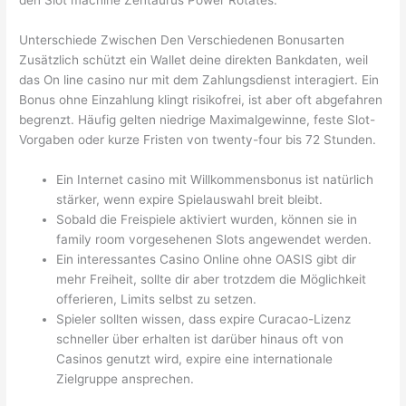
den Slot machine Zentaurus Power Rotates.
Unterschiede Zwischen Den Verschiedenen Bonusarten
Zusätzlich schützt ein Wallet deine direkten Bankdaten, weil
das On line casino nur mit dem Zahlungsdienst interagiert. Ein
Bonus ohne Einzahlung klingt risikofrei, ist aber oft abgefahren
begrenzt. Häufig gelten niedrige Maximalgewinne, feste Slot-
Vorgaben oder kurze Fristen von twenty-four bis 72 Stunden.
Ein Internet casino mit Willkommensbonus ist natürlich
stärker, wenn expire Spielauswahl breit bleibt.
Sobald die Freispiele aktiviert wurden, können sie in
family room vorgesehenen Slots angewendet werden.
Ein interessantes Casino Online ohne OASIS gibt dir
mehr Freiheit, sollte dir aber trotzdem die Möglichkeit
offerieren, Limits selbst zu setzen.
Spieler sollten wissen, dass expire Curacao-Lizenz
schneller über erhalten ist darüber hinaus oft von
Casinos genutzt wird, expire eine internationale
Zielgruppe ansprechen.