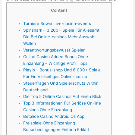
Content
Turniere Sowie Live-casino-events
Spinshark – 3 200+ Spiele Für Allesamt,
Die Bei Online-casinos Mehr Auswahl
Wollen
Verantwortungsbewusst Spielen
Online Casino Added Bonus Ohne
Einzahlung – Wichtige Profi Tipps
Playio – Bonus-shop Und 6 000+ Spiele
Für Ein Vielseitiges Online-casino
Steuerfragen Und Spielerschutz Within
Deutschland
Die Top 5 Online Casinos Auf Einen Blick
Top 3 Informationen Für Seriöse On-line
Casinos Ohne Einzahlung
Betalice Casino Android Os App
Freispiele Ohne Einzahlung –
Bonusbedingungen Einfach Erklärt