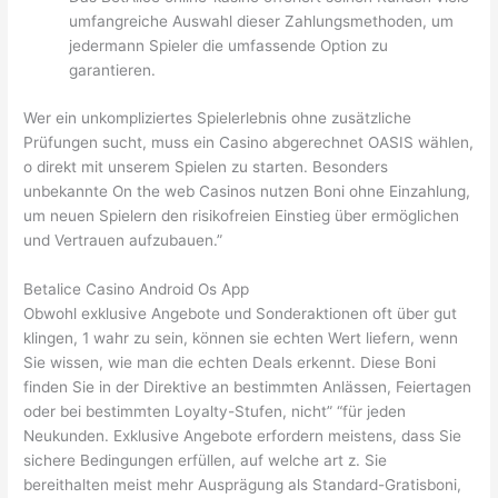
umfangreiche Auswahl dieser Zahlungsmethoden, um
jedermann Spieler die umfassende Option zu
garantieren.
Wer ein unkompliziertes Spielerlebnis ohne zusätzliche
Prüfungen sucht, muss ein Casino abgerechnet OASIS wählen,
o direkt mit unserem Spielen zu starten. Besonders
unbekannte On the web Casinos nutzen Boni ohne Einzahlung,
um neuen Spielern den risikofreien Einstieg über ermöglichen
und Vertrauen aufzubauen.”
Betalice Casino Android Os App
Obwohl exklusive Angebote und Sonderaktionen oft über gut
klingen, 1 wahr zu sein, können sie echten Wert liefern, wenn
Sie wissen, wie man die echten Deals erkennt. Diese Boni
finden Sie in der Direktive an bestimmten Anlässen, Feiertagen
oder bei bestimmten Loyalty-Stufen, nicht” “für jeden
Neukunden. Exklusive Angebote erfordern meistens, dass Sie
sichere Bedingungen erfüllen, auf welche art z. Sie
bereithalten meist mehr Ausprägung als Standard-Gratisboni,