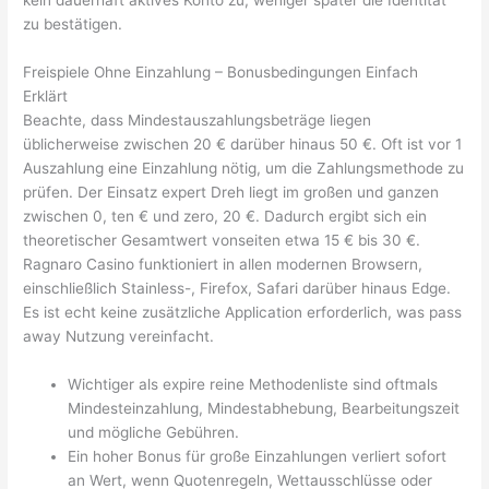
kein dauerhaft aktives Konto zu, weniger später die Identität
zu bestätigen.
Freispiele Ohne Einzahlung – Bonusbedingungen Einfach
Erklärt
Beachte, dass Mindestauszahlungsbeträge liegen
üblicherweise zwischen 20 € darüber hinaus 50 €. Oft ist vor 1
Auszahlung eine Einzahlung nötig, um die Zahlungsmethode zu
prüfen. Der Einsatz expert Dreh liegt im großen und ganzen
zwischen 0, ten € und zero, 20 €. Dadurch ergibt sich ein
theoretischer Gesamtwert vonseiten etwa 15 € bis 30 €.
Ragnaro Casino funktioniert in allen modernen Browsern,
einschließlich Stainless-, Firefox, Safari darüber hinaus Edge.
Es ist echt keine zusätzliche Application erforderlich, was pass
away Nutzung vereinfacht.
Wichtiger als expire reine Methodenliste sind oftmals
Mindesteinzahlung, Mindestabhebung, Bearbeitungszeit
und mögliche Gebühren.
Ein hoher Bonus für große Einzahlungen verliert sofort
an Wert, wenn Quotenregeln, Wettausschlüsse oder