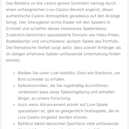
Das BetAlice on line casino games Sortiment vermag durch
einen umfangreichen Live-Casino-Bereich ergänzt, dieser
authentische Casino-Atmosphäre geradeaus auf den Anzeige
bringt. Hier interagieren echte Dealer mit den Spielern in
Echtzeit und schaffen dieses immersives Spielerlebnis.
Zusätzlich bereichern spezialisierte Formate wie Video-Poker,
Rubbelkarten und verschiedene Jackpot-Spiele das Portfolio.
Die thematische Vielfalt sorgt dafür, dass sowohl Anfänger als
im übrigen erfahrene Spieler umfassende Unterhaltung finden
können.
Bleiben Sie unter Low-Volatility-Slots wie Starburst, um
Boni schneller zu erfüllen.
Selbstkontrollen, die Sie regelmäßig durchführen,
verbessern pass away Spielumgebung und anhalten
länger, so unsere Forschung.
Auch wenn Advancement primär auf Live-Spiele
spezialisiert ist, gibt es gelegentlich Gratisspiele, die im
Live Casino eingelöst werden können.
BetAlice bietet deutschen Sportfans viele umfassende