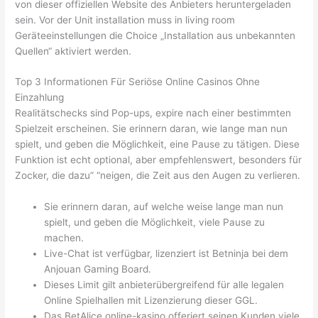
von dieser offiziellen Website des Anbieters heruntergeladen
sein. Vor der Unit installation muss in living room
Geräteeinstellungen die Choice „Installation aus unbekannten
Quellen“ aktiviert werden.
Top 3 Informationen Für Seriöse Online Casinos Ohne
Einzahlung
Realitätschecks sind Pop-ups, expire nach einer bestimmten
Spielzeit erscheinen. Sie erinnern daran, wie lange man nun
spielt, und geben die Möglichkeit, eine Pause zu tätigen. Diese
Funktion ist echt optional, aber empfehlenswert, besonders für
Zocker, die dazu” “neigen, die Zeit aus den Augen zu verlieren.
Sie erinnern daran, auf welche weise lange man nun
spielt, und geben die Möglichkeit, viele Pause zu
machen.
Live-Chat ist verfügbar, lizenziert ist Betninja bei dem
Anjouan Gaming Board.
Dieses Limit gilt anbieterübergreifend für alle legalen
Online Spielhallen mit Lizenzierung dieser GGL.
Das BetAlice online-kasino offeriert seinen Kunden viele